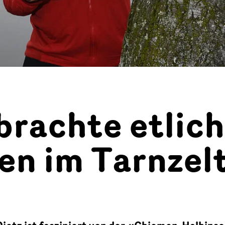
brachte etlic
en im Tarnzel