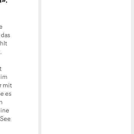
l».
te
 das
hlt
.
t
 im
r mit
de es
n
eine
 See