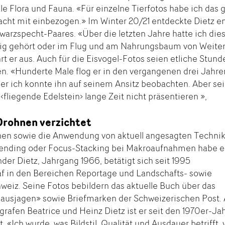
ale Flora und Fauna. «Für einzelne Tierfotos habe ich das 
acht mit einbezogen.» Im Winter 20/21 entdeckte Dietz e
warzspecht-Paares. «Über die letzten Jahre hatte ich die
ig gehört oder im Flug und am Nahrungsbaum von Weit
t er aus. Auch für die Eisvogel-Fotos seien etliche Stun
n. «Hunderte Male flog er in den vergangenen drei Jahre
der ich konnte ihn auf seinem Ansitz beobachten. Aber se
 ‹fliegende Edelstein› lange Zeit nicht präsentieren »,
 Drohnen verzichtet
nen sowie die Anwendung von aktuell angesagten Techni
lending oder Focus-Stacking bei Makroaufnahmen habe e
der Dietz, Jahrgang 1966, betätigt sich seit 1995
raf in den Bereichen Reportage und Landschafts- sowie
hweiz. Seine Fotos bebildern das aktuelle Buch über das
ausjagen» sowie Briefmarken der Schweizerischen Post. 
rafen Beatrice und Heinz Dietz ist er seit den 1970er-Ja
t. «Ich wurde, was Bildstil, Qualität und Ausdauer betrifft,