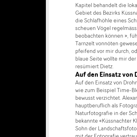
Kapitel behandelt die lok
Gebiet des Bezirks Küssn
die Schlafhöhle eines Sch
scheuen Vögel regelmäss
beobachten können », führ
Tarnzelt vonnöten gewese
pfeifend vor mir durch, o
blaue Seite wollte mir der
resümiert Dietz.
Auf den Einsatz von
Auf den Einsatz von Droh
wie zum Beispiel Time-B
bewusst verzichtet. Alexan
hauptberuflich als Fotog
Naturfotografie in der Sc
bekannte «Küssnachter Kl
Sohn der Landschaftsfotog
mit der Fotografie vertrau