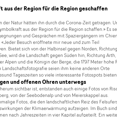
 aus der Region für die Region geschaffen
n der Natur hätten ihn durch die Corona-Zeit getragen. U
Symbolkraft aus der Region für die Region schaffen.» Es se
egegnungen und Gesprächen mit Spaziergängern im Chi
Jeder Besuch eröffnete mir neue und zum Teil
en. Bietet sich von der Halbinsel gegen Norden, Richtung
 See, wird die Landschaft gegen Süden hin, Richtung Arth,
r Alpen und die Königin der Berge, die 1797 Meter hohe R
n Landschaftsfotografie seien ihm keine anderen Orte
resund Tageszeiten so viele interessante Fotospots bieten
Augen und offenen Ohren unterwegs
erum sichtbar ist, entstanden auch einige Fotos von Ris
berg, von der Seebodenalp und von Meierskappel aus.
nmalige Fotos, die den landschaftlichen Reiz des Felsufer
uswirkungen der Klimaerwärmung aufzeigen. Im Buch sin
n nach Jahreszeiten in vier Kapitel aufgeteilt. Ein weit