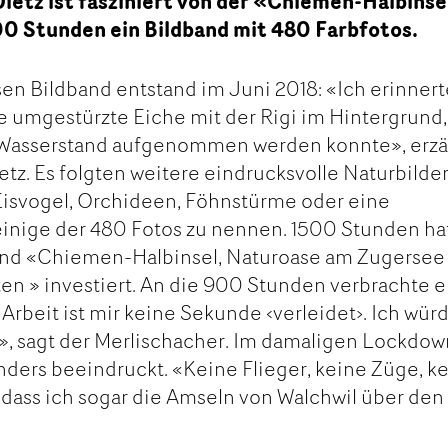
ietz ist fasziniert von der «Chiemen-Halbinse
00 Stunden ein Bildband mit 480 Farbfotos.
sen Bildband entstand im Juni 2018: «Ich erinner
ne umgestürzte Eiche mit der Rigi im Hintergrund,
em Wasserstand aufgenommen werden konnte», erzä
tz. Es folgten weitere eindrucksvolle Naturbilder
 Eisvogel, Orchideen, Föhnstürme oder eine
einige der 480 Fotos zu nennen. 1500 Stunden ha
band «Chiemen-Halbinsel, Naturoase am Zugersee
en » investiert. An die 900 Stunden verbrachte e
Arbeit ist mir keine Sekunde ‹verleidet›. Ich wür
», sagt der Merlischacher. Im damaligen Lockdow
onders beeindruckt. «Keine Flieger, keine Züge, k
, dass ich sogar die Amseln von Walchwil über den