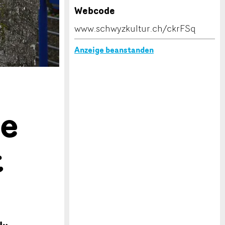
Webcode
www.schwyzkultur.ch/ckrFSq
Anzeige beanstanden
he
t