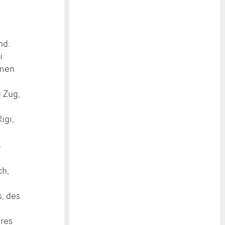
nd:
i
emen
 Zug,
igi,
.
ch,
s, des
d
eres