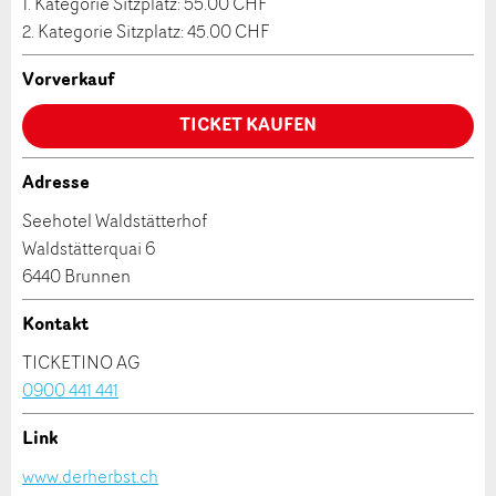
1. Kategorie Sitzplatz: 55.00 CHF
2. Kategorie Sitzplatz: 45.00 CHF
Vorname / Nachname *:
Vorverkauf
Firma / Organisation:
TICKET KAUFEN
Adresse
* Eingabe erforderlich
Adresszusatz:
Seehotel Waldstätterhof
ANZEIGE WEITEREMPFEHLEN
Waldstätterquai 6
Nachricht
Schliessen
6440 Brunnen
Strasse und Nr. *:
Kontakt
TICKETINO AG
PLZ / Ort *:
0900 441 441
* Eingabe erforderlich
Link
E-Mail *:
Kontakt
Zur Qualitätssicherung wird eine Kopie der E-Mail
www.derherbst.ch
an guidle übermittelt.