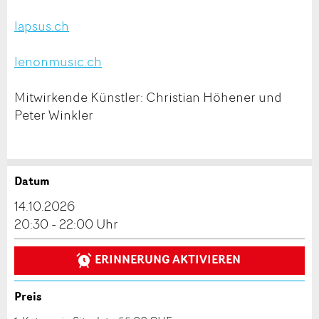
lapsus.ch
lenonmusic.ch
Mitwirkende Künstler: Christian Höhener und
Peter Winkler
Datum
Anzeige beanstanden
Anzeige weiterempfehlen
14.10.2026
Reservation
20:30 - 22:00 Uhr
Ihr Feedback wird sehr geschätzt!
Empfehlen Sie diese Anzeige an Freunde weiter.
ERINNERUNG AKTIVIEREN
Veranstaltungsdatum *:
Allgemeines Feedback
Anzahl der Teilnehmer *:
Anzeige nicht mehr gültig
Preis
Anzeige unvollständig