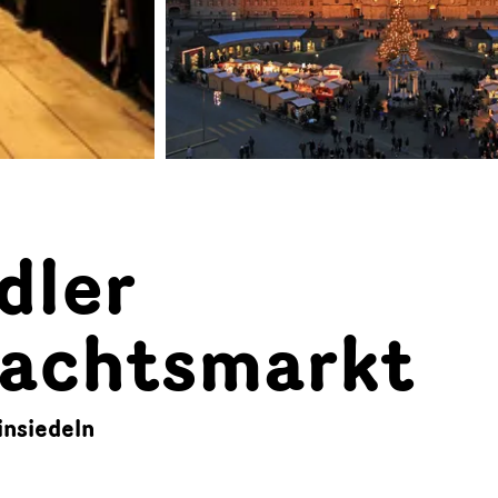
dler
achtsmarkt
insiedeln