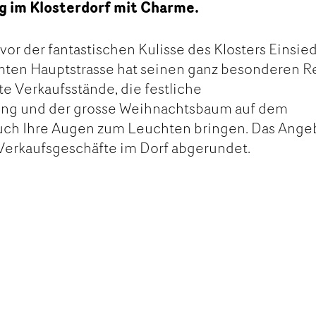
 im Klosterdorf mit Charme.
or der fantastischen Kulisse des Klosters Einsie
mten Hauptstrasse hat seinen ganz besonderen Re
te Verkaufsstände, die festliche
ng und der grosse Weihnachtsbaum auf dem
auch Ihre Augen zum Leuchten bringen. Das Ange
 Verkaufsgeschäfte im Dorf abgerundet.
kt
ge
ge
vation
tanden
rempfehlen
chricht für die Kontaktpersonen dieser Anzeige.