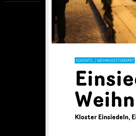
ADVENTS- / WEIHNACHTSMARKT
Einsie
Weihn
Kloster Einsiedeln, E