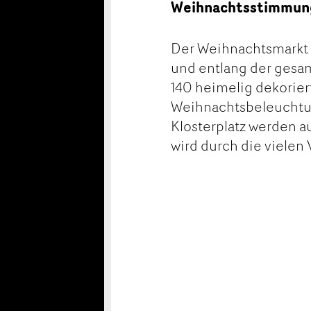
Weihnachtsstimmung
Der Weihnachtsmarkt v
und entlang der gesa
140 heimelig dekorier
Weihnachtsbeleuchtu
Klosterplatz werden 
wird durch die vielen
Konta
Anzei
Anzei
Reser
beans
weite
Verfassen Sie eine Na