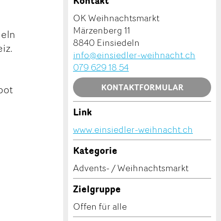
Kontakt
11:00 - 21:00 Uhr
OK Weihnachtsmarkt
06.12.2026
Märzenberg 11
11:00 - 19:30 Uhr
deln
8840 Einsiedeln
iz.
info@einsiedler-weihnacht.ch
079 629 18 54
KONTAKTFORMULAR
bot
Link
www.einsiedler-weihnacht.ch
Kategorie
Advents- / Weihnachtsmarkt
Zielgruppe
Offen für alle