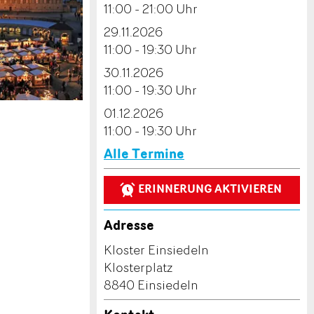
11:00 - 21:00 Uhr
29.11.2026
11:00 - 19:30 Uhr
30.11.2026
11:00 - 19:30 Uhr
01.12.2026
11:00 - 19:30 Uhr
Alle Termine
02.12.2026
ERINNERUNG AKTIVIEREN
11:00 - 19:30 Uhr
03.12.2026
Adresse
11:00 - 19:30 Uhr
Kloster Einsiedeln
04.12.2026
Klosterplatz
11:00 - 21:00 Uhr
8840 Einsiedeln
05.12.2026