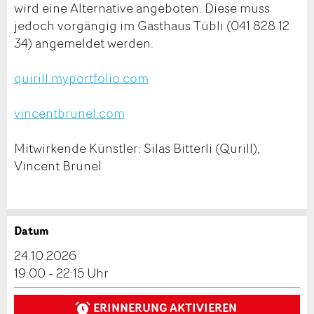
wird eine Alternative angeboten. Diese muss
jedoch vorgängig im Gasthaus Tübli (041 828 12
34) angemeldet werden.
quirill.myportfolio.com
vincentbrunel.com
Mitwirkende Künstler: Silas Bitterli (Qurill),
Vincent Brunel
Datum
Anzeige beanstanden
Anzeige weiterempfehlen
24.10.2026
Reservation
19:00 - 22:15 Uhr
Ihr Feedback wird sehr geschätzt!
Empfehlen Sie diese Anzeige an Freunde weiter.
ERINNERUNG AKTIVIEREN
Veranstaltungsdatum *: