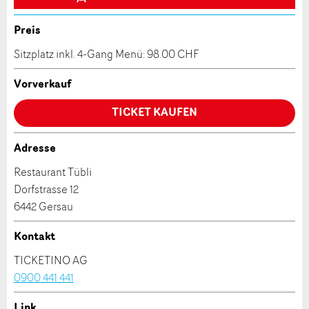
Allgemeines Feedback
Anzahl der Teilnehmer *:
Anzeige nicht mehr gültig
Preis
Anzeige unvollständig
Sitzplatz inkl. 4-Gang Menü: 98.00 CHF
Vorname / Nachname *:
Vorverkauf
TICKET KAUFEN
Firma / Organisation:
Adresse
* Eingabe erforderlich
Restaurant Tübli
Adresszusatz:
Dorfstrasse 12
ANZEIGE WEITEREMPFEHLEN
6442 Gersau
Nachricht
Schliessen
Strasse und Nr. *:
Kontakt
TICKETINO AG
0900 441 441
PLZ / Ort *:
Link