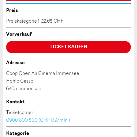
Anzahl der Teilnehmer *:
Anzeige nicht mehr gültig
Preis
Anzeige unvollständig
Preiskategorie 1: 22,65 CHF
Vorname / Nachname *:
Vorverkauf
TICKET KAUFEN
Firma / Organisation:
Adresse
* Eingabe erforderlich
Coop Open Air Cinema Immensee
Adresszusatz:
Hohle Gasse
ANZEIGE WEITEREMPFEHLEN
6405 Immensee
Nachricht
Schliessen
Strasse und Nr. *:
Kontakt
Ticketcorner
0900 800 800 (CHF 1.19/min.)
PLZ / Ort *:
Kategorie
* Eingabe erforderlich