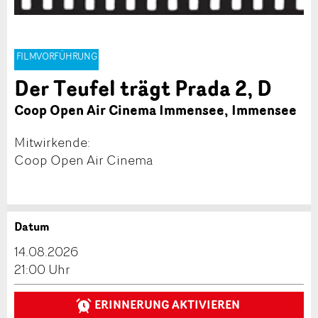
FILMVORFÜHRUNG
Der Teufel trägt Prada 2, D
Coop Open Air Cinema Immensee, Immensee
Mitwirkende:
Coop Open Air Cinema
Datum
Anzeige beanstanden
Anzeige weiterempfehlen
14.08.2026
Reservation
21:00 Uhr
Ihr Feedback wird sehr geschätzt!
Empfehlen Sie diese Anzeige an Freunde weiter.
ERINNERUNG AKTIVIEREN
Veranstaltungsdatum *:
Allgemeines Feedback