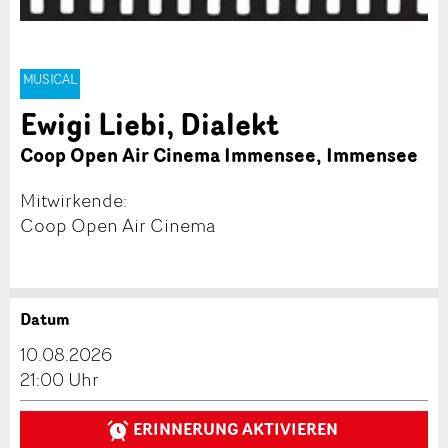
MUSICAL
Ewigi Liebi, Dialekt
Coop Open Air Cinema Immensee, Immensee
Mitwirkende:
Coop Open Air Cinema
Datum
Anzeige beanstanden
Anzeige weiterempfehlen
10.08.2026
Reservation
21:00 Uhr
Ihr Feedback wird sehr geschätzt!
Empfehlen Sie diese Anzeige an Freunde weiter.
ERINNERUNG AKTIVIEREN
Veranstaltungsdatum *:
Allgemeines Feedback