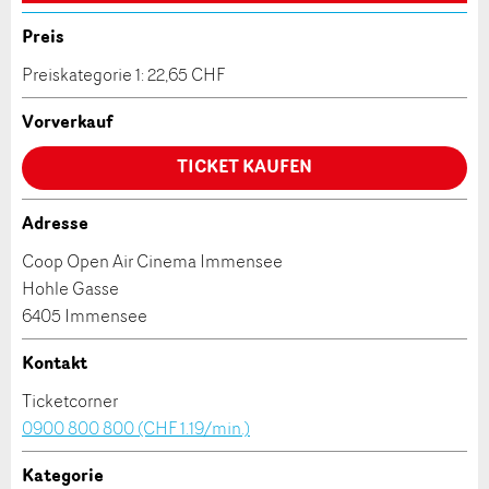
Anzahl der Teilnehmer *:
Anzeige nicht mehr gültig
Preis
Anzeige unvollständig
Preiskategorie 1: 22,65 CHF
Vorname / Nachname *:
Vorverkauf
TICKET KAUFEN
Firma / Organisation:
Adresse
* Eingabe erforderlich
Coop Open Air Cinema Immensee
Adresszusatz:
Hohle Gasse
ANZEIGE WEITEREMPFEHLEN
6405 Immensee
Nachricht
Schliessen
Strasse und Nr. *:
Kontakt
Ticketcorner
0900 800 800 (CHF 1.19/min.)
PLZ / Ort *:
Kategorie
* Eingabe erforderlich