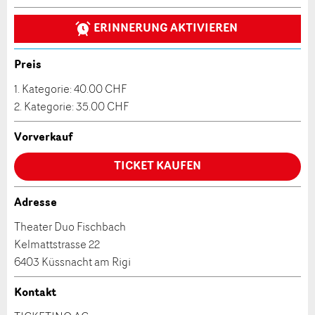
Ihr Feedback wird sehr geschätzt!
Empfehlen Sie diese Anzeige an Freunde weiter.
ERINNERUNG AKTIVIEREN
Veranstaltungsdatum *:
Allgemeines Feedback
Anzahl der Teilnehmer *:
Anzeige nicht mehr gültig
Preis
Anzeige unvollständig
1. Kategorie: 40.00 CHF
2. Kategorie: 35.00 CHF
Vorname / Nachname *:
Vorverkauf
Firma / Organisation:
TICKET KAUFEN
Adresse
* Eingabe erforderlich
Adresszusatz:
Theater Duo Fischbach
ANZEIGE WEITEREMPFEHLEN
Kelmattstrasse 22
Nachricht
Schliessen
6403 Küssnacht am Rigi
Strasse und Nr. *:
Kontakt