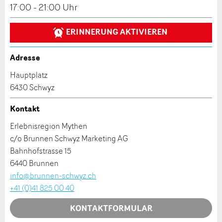
Reservation
17:00 - 21:00 Uhr
Ihr Feedback wird sehr geschätzt!
Empfehlen Sie diese Anzeige an Freunde weiter.
ERINNERUNG AKTIVIEREN
Veranstaltungsdatum *:
Allgemeines Feedback
Anzahl der Teilnehmer *:
Anzeige nicht mehr gültig
Adresse
Anzeige unvollständig
Hauptplatz
6430 Schwyz
Vorname / Nachname *:
Kontakt
Firma / Organisation:
Erlebnisregion Mythen
c/o Brunnen Schwyz Marketing AG
Bahnhofstrasse 15
* Eingabe erforderlich
Adresszusatz:
6440 Brunnen
ANZEIGE WEITEREMPFEHLEN
info@brunnen-schwyz.ch
+41 (0)41 825 00 40
Nachricht
Schliessen
Strasse und Nr. *:
KONTAKTFORMULAR