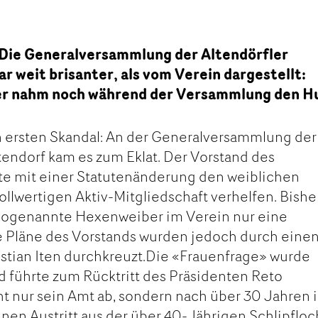
 Die Generalversammlung der Altendörfler
r weit brisanter, als vom Verein dargestellt:
er nahm noch während der Versammlung den H
n ersten Skandal: An der Generalversammlung der
tendorf kam es zum Eklat. Der Vorstand des
te mit einer Statutenänderung den weiblichen
ollwertigen Aktiv-Mitgliedschaft verhelfen. Bishe
s sogenannte Hexenweiber im Verein nur eine
ie Pläne des Vorstands wurden jedoch durch eine
stian Iten durchkreuzt.Die «Frauenfrage» wurde
nd führte zum Rücktritt des Präsidenten Reto
t nur sein Amt ab, sondern nach über 30 Jahren 
inen Austritt aus der über 40-Jährigen Schlipfloc