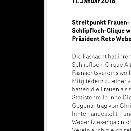
11. Januar 2018
Streitpunkt Frauen:
Schlipfloch-Clique wa
Präsident Reto Web
Die Fasnacht hat ihre
Schlipfloch-Clique Al
Fasnachtsvereins woll
Mitgliedern zu einer v
hatten die Frauen al
Statistenrolle inne.D
Gegenantrag von Chri
hinten angestellt – u
Weber.Dieser gab nich
Verein auch gleich se