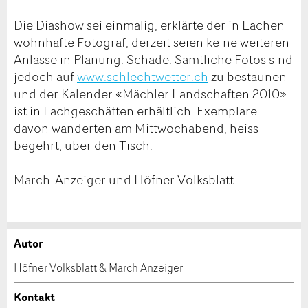
Die Diashow sei einmalig, erklärte der in Lachen
wohnhafte Fotograf, derzeit seien keine weiteren
Anlässe in Planung. Schade. Sämtliche Fotos sind
jedoch auf
www.schlechtwetter.ch
zu bestaunen
und der Kalender «Mächler Landschaften 2010»
ist in Fachgeschäften erhältlich. Exemplare
davon wanderten am Mittwochabend, heiss
begehrt, über den Tisch.
March-Anzeiger und Höfner Volksblatt
Autor
Anzeige beanstanden
Anzeige weiterempfehlen
Höfner Volksblatt & March Anzeiger
Ihr Feedback wird sehr geschätzt!
Empfehlen Sie diese Anzeige an Freunde weiter.
Kontakt