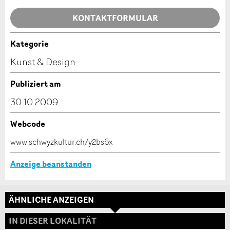
Allgemeines Feedback
KONTAKTFORMULAR
Anzeige nicht mehr gültig
Anzeige unvollständig
Kategorie
Kontakt
Kunst & Design
Verfassen Sie eine Nachricht für die Kontaktpersonen
Publiziert am
dieser Anzeige.
30.10.2009
Webcode
* Eingabe erforderlich
www.schwyzkultur.ch/y2bs6x
ANZEIGE WEITEREMPFEHLEN
Anzeige beanstanden
Nachricht
Schliessen
ÄHNLICHE ANZEIGEN
Adresse
IN DIESER LOKALITÄT