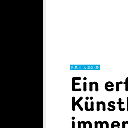
KUNST & DESIGN
Ein er
Künst
immer