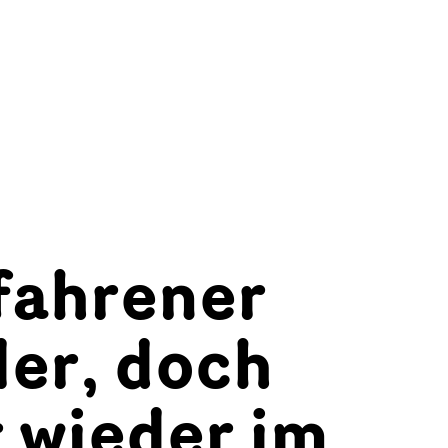
fahrener
ler, doch
 wieder im