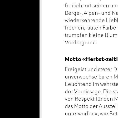
freilich mit seinen nu
Berge-, Alpen- und Na
wiederkehrende Lieblin
frechen, lauten Farbe
trumpfen kleine Blume
Vordergrund.
Motto «Herbst-zeit
Freigeist und steter
unverwechselbaren Mis
Leuchtend im wahrsten
der Vernissage. Die s
von Respekt für den Ma
das Motto der Ausstell
unterworfen», wie Bet