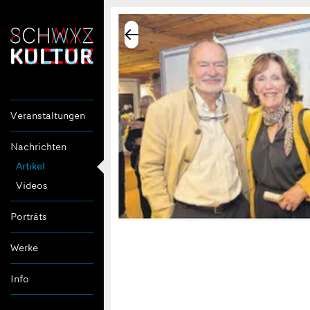
Veranstaltungen
Nachrichten
Artikel
Videos
Porträts
Werke
Info