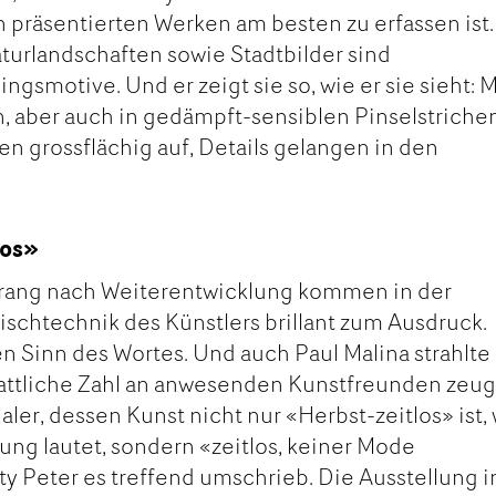
n präsentierten Werken am besten zu erfassen ist.
turlandschaften sowie Stadtbilder sind
gsmotive. Und er zeigt sie so, wie er sie sieht: M
n, aber auch in gedämpft-sensiblen Pinselstrichen
n grossflächig auf, Details gelangen in den
los»
 Drang nach Weiterentwicklung kommen in der
chtechnik des Künstlers brillant zum Ausdruck.
 Sinn des Wortes. Und auch Paul Malina strahlte
tattliche Zahl an anwesenden Kunstfreunden zeu
ler, dessen Kunst nicht nur «Herbst-zeitlos» ist,
ung lautet, sondern «zeitlos, keiner Mode
ty Peter es treffend umschrieb. Die Ausstellung 