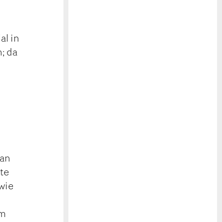
al in
; da
 an
gte
 wie
im