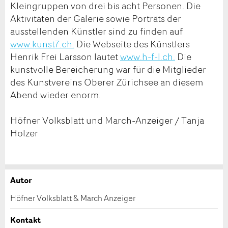
Kleingruppen von drei bis acht Personen. Die
Aktivitäten der Galerie sowie Porträts der
ausstellenden Künstler sind zu finden auf
www.kunst7.ch.
Die Webseite des Künstlers
Henrik Frei Larsson lautet
www.h-f-l.ch.
Die
kunstvolle Bereicherung war für die Mitglieder
des Kunstvereins Oberer Zürichsee an diesem
Abend wieder enorm.
Höfner Volksblatt und March-Anzeiger / Tanja
Holzer
Autor
Anzeige beanstanden
Anzeige weiterempfehlen
Höfner Volksblatt & March Anzeiger
Ihr Feedback wird sehr geschätzt!
Empfehlen Sie diese Anzeige an Freunde weiter.
Kontakt