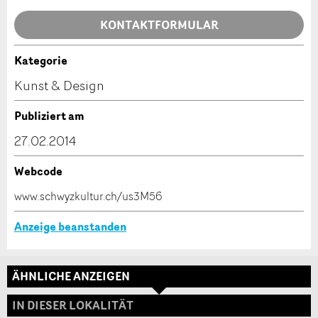
Allgemeines Feedback
KONTAKTFORMULAR
Anzeige nicht mehr gültig
Anzeige unvollständig
Kategorie
Kontakt
Kunst & Design
Verfassen Sie eine Nachricht für die Kontaktpersonen
Publiziert am
dieser Anzeige.
27.02.2014
Webcode
* Eingabe erforderlich
www.schwyzkultur.ch/us3M56
ANZEIGE WEITEREMPFEHLEN
Anzeige beanstanden
Nachricht
Schliessen
ÄHNLICHE ANZEIGEN
Adresse
IN DIESER LOKALITÄT