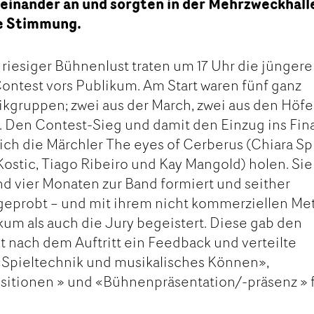
inander an und sorgten in der Mehrzweckhalle
ge Stimmung.
 riesiger Bühnenlust traten um 17 Uhr die jünger
ntest vors Publikum. Am Start waren fünf ganz
kgruppen; zwei aus der March, zwei aus den Höf
 Den Contest-Sieg und damit den Einzug ins Fin
ich die Märchler The eyes of Cerberus (Chiara Spi
Kostic, Tiago Ribeiro und Kay Mangold) holen. Sie
und vier Monaten zur Band formiert und seither
geprobt – und mit ihrem nicht kommerziellen Met
kum als auch die Jury begeistert. Diese gab den
t nach dem Auftritt ein Feedback und verteilte
 «Spieltechnik und musikalisches Können»,
tionen » und «Bühnenpräsentation/-präsenz » 