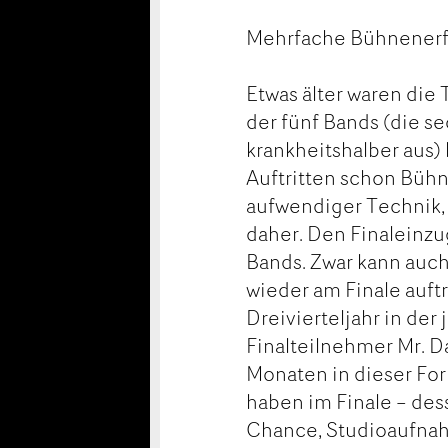
Mehrfache Bühnener
Etwas älter waren di
der fünf Bands (die se
krankheitshalber aus)
Auftritten schon Büh
aufwendiger Technik, 
daher. Den Finaleinzu
Bands. Zwar kann auc
wieder am Finale auftr
Dreivierteljahr in de
Finalteilnehmer Mr. Da
Monaten in dieser For
haben im Finale – dess
Chance, Studioaufna