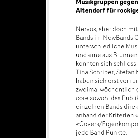
Musikgruppen gegene
Altendorf für rocki
Nervös, aber doch mit
Bands im NewBands Co
unterschiedliche Musi
und eine aus Brunnen.
konnten sich schliessl
Tina Schriber, Stefan 
haben sich erst vor r
zweimal wöchentlich 
core sowohl das Publi
einzelnen Bands direk
anhand der Kriterien
«Covers/Eigenkomposi
jede Band Punkte.