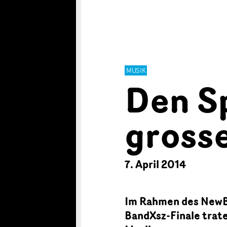
MUSIK
Den S
gross
7. April 2014
Im Rahmen des NewB
BandXsz-Finale trat