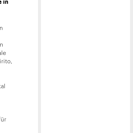
 in
en
en
ale
rito,
al
für