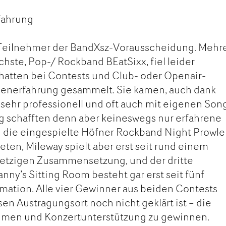
fahrung
e Teilnehmer der BandXsz-Vorausscheidung. Mehr
chste, Pop-/ Rockband BEatSixx, fiel leider
 hatten bei Contests und Club- oder Openair-
nenerfahrung gesammelt. Sie kamen, auch dank
sehr professionell und oft auch mit eigenen Son
g schafften denn aber keineswegs nur erfahrene
h die eingespielte Höfner Rockband Night Prowle
eten, Mileway spielt aber erst seit rund einem
r jetzigen Zusammensetzung, und der dritte
nny’s Sitting Room besteht gar erst seit fünf
mation. Alle vier Gewinner aus beiden Contests
en Austragungsort noch nicht geklärt ist – die
hmen und Konzertunterstützung zu gewinnen.