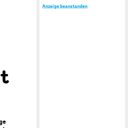
Anzeige beanstanden
t
nge