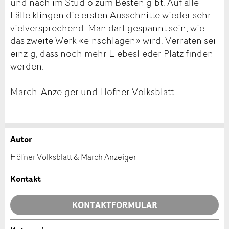
und nach im Studio zum Besten gibt. Auf alle
Fälle klingen die ersten Ausschnitte wieder sehr
vielversprechend. Man darf gespannt sein, wie
das zweite Werk «einschlagen» wird. Verraten sei
einzig, dass noch mehr Liebeslieder Platz finden
werden.
March-Anzeiger und Höfner Volksblatt
Autor
Anzeige beanstanden
Anzeige weiterempfehlen
Höfner Volksblatt & March Anzeiger
Ihr Feedback wird sehr geschätzt!
Empfehlen Sie diese Anzeige an Freunde weiter.
Kontakt
Allgemeines Feedback
KONTAKTFORMULAR
Anzeige nicht mehr gültig