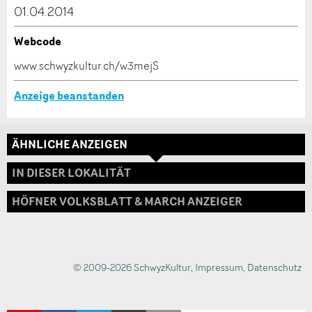
dieser Anzeige.
01.04.2014
Webcode
* Eingabe erforderlich
www.schwyzkultur.ch/w3mejS
ANZEIGE WEITEREMPFEHLEN
Anzeige beanstanden
Nachricht
Schliessen
ÄHNLICHE ANZEIGEN
Adresse
IN DIESER LOKALITÄT
HÖFNER VOLKSBLATT & MARCH ANZEIGER
* Eingabe erforderlich
Zur Qualitätssicherung wird eine Kopie der E-Mail
an guidle übermittelt.
© 2009-2026 SchwyzKultur
,
Impressum
,
Datenschutz
NACHRICHT SENDEN
Schliessen