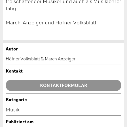
freischaffender Musiker und auch als Musiklehrer
tätig.
March-Anzeiger und Höfner Volksblatt
Autor
Anzeige beanstanden
Anzeige weiterempfehlen
Höfner Volksblatt & March Anzeiger
Ihr Feedback wird sehr geschätzt!
Empfehlen Sie diese Anzeige an Freunde weiter.
Kontakt
Allgemeines Feedback
KONTAKTFORMULAR
Anzeige nicht mehr gültig
Anzeige unvollständig
Kategorie
Kontakt
Musik
Verfassen Sie eine Nachricht für die Kontaktpersonen
Publiziert am