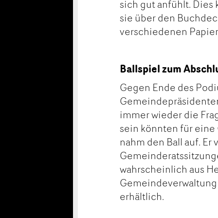
sich gut anfühlt. Die
sie über den Buchdeck
verschiedenen Papiers
Ballspiel zum Abschl
Gegen Ende des Podi
Gemeindepräsidenten n
immer wieder die Frag
sein könnten für eine 
nahm den Ball auf. Er 
Gemeinderatssitzunge
wahrscheinlich aus He
Gemeindeverwaltung A
erhältlich.