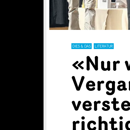
DIES & DAS
LITERATUR
«Nur 
Verga
verste
richti