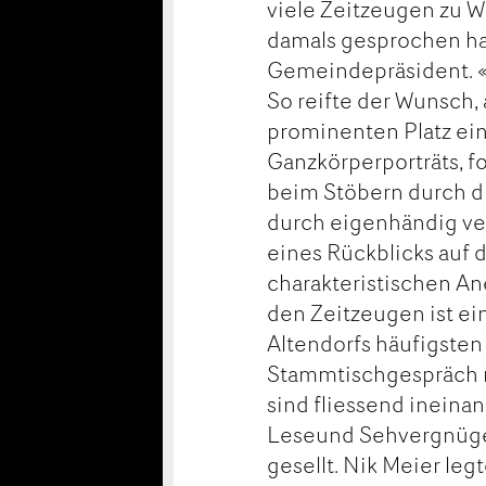
viele Zeitzeugen zu 
damals gesprochen hab
Gemeindepräsident. «Z
So reifte der Wunsch,
prominenten Platz ein
Ganzkörperporträts, f
beim Stöbern durch di
durch eigenhändig verf
eines Rückblicks auf d
charakteristischen An
den Zeitzeugen ist e
Altendorfs häufigsten
Stammtischgespräch m
sind fliessend inein
Leseund Sehvergnügen
gesellt. Nik Meier leg