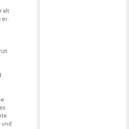
 alt
 er.
n
r
nzt
d
m
xe
es
nte
t und