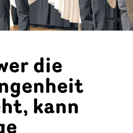
wer die
ngenheit
ht, kann
ge