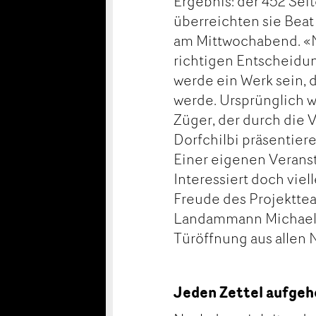
Ergebnis: der 452 Sei
überreichten sie Beat
am Mittwochabend. «N
richtigen Entscheidung
werde ein Werk sein, d
werde. Ursprünglich w
Züger, der durch die V
Dorfchilbi präsentier
Einer eigenen Verans
Interessiert doch vie
Freude des Projektte
Landammann Michael St
Türöffnung aus allen 
Jeden Zettel aufge