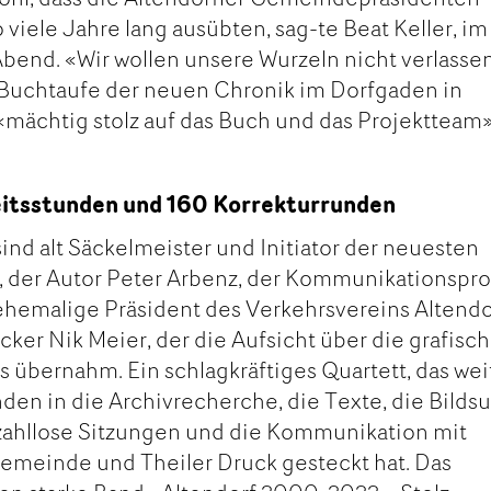
 viele Jahre lang ausübten, sag-te Beat Keller, i
 Abend. «Wir wollen unsere Wurzeln nicht verlasse
r Buchtaufe der neuen Chronik im Dorfgaden in
 «mächtig stolz auf das Buch und das Projektteam»
eitsstunden und 160 Korrekturrunden
ind alt Säckelmeister und Initiator der neuesten
, der Autor Peter Arbenz, der Kommunikationspro
ehemalige Präsident des Verkehrsvereins Altendo
ker Nik Meier, der die Aufsicht über die grafisc
 übernahm. Ein schlagkräftiges Quartett, das wei
den in die Archivrecherche, die Texte, die Bilds
 zahllose Sitzungen und die Kommunikation mit
Gemeinde und Theiler Druck gesteckt hat. Das