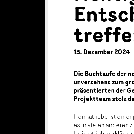
Entsc
treff
13. Dezember 2024
Die Buchtaufe der n
unversehens zum gro
präsentierten der G
Projektteam stolz d
Heimatliebe ist einer
es in vielen anderen 
Heimatliebe erkläre w