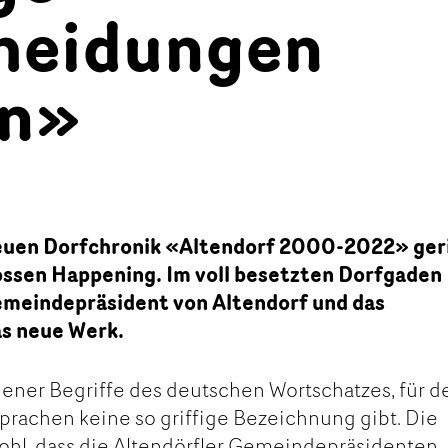
heidungen
en»
euen Dorfchronik «Altendorf 2000-2022» ger
ssen Happening. Im voll besetzten Dorfgaden
emeindepräsident von Altendorf und das
as neue Werk.
 jener Begriffe des deutschen Wortschatzes, für d
Sprachen keine so griffige Bezeichnung gibt. Die
ohl, dass die Altendörfler Gemeindepräsidenten