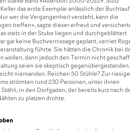
ten starke Band «Altendorf 2000-2022». Stolz
 Keller das erste Exemplar anlässlich der Buchtau
ur wer die Vergangenheit versteht, kann die
en treffen», sagte dieser erfreut und versichert
as stets in der Stube liegen und durchgeblättert
ar gar keine Buchvernissage geplant, verriet Rog
eranstaltung führte. Sie hätten die Chronik bei d
en wollen, dann jedoch den Termin nicht geschaff
taltung seien sie skeptisch gegenübergestanden
lleicht niemanden. Reichen 50 Stühle? Zur riesig
ams strömten rund 230 Personen, unter ihnen
ähli, in den Dorfgaden, der bereits kurz nach d
Nähten zu platzen drohte.
hoben