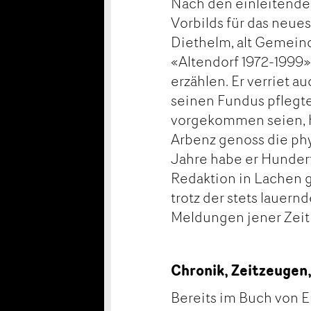
Nach den einleitenden
Vorbilds für das neue
Diethelm, alt Gemein
«Altendorf 1972-1999»
erzählen. Er verriet a
seinen Fundus pflegte
vorgekommen seien, ha
Arbenz genoss die phy
Jahre habe er Hunder
Redaktion in Lachen g
trotz der stets lauern
Meldungen jener Zeit 
Chronik, Zeitzeuge
Bereits im Buch von E