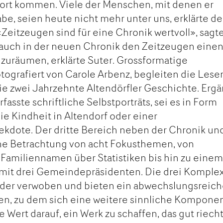
Wort kommen. Viele der Menschen, mit denen er
e, seien heute nicht mehr unter uns, erklärte der
eitzeugen sind für eine Chronik wertvoll», sagte
 auch in der neuen Chronik den Zeitzeugen eine
zuräumen, erklärte Suter. Grossformatige
otografiert von Carole Arbenz, begleiten die Lese
e zwei Jahrzehnte Altendörfler Geschichte. Ergä
asste schriftliche Selbstporträts, sei es in Form
ie Kindheit in Altendorf oder einer
ekdote. Der dritte Bereich neben der Chronik un
ine Betrachtung von acht Fokusthemen, von
 Familiennamen über Statistiken bis hin zu eine
it drei Gemeindepräsidenten. Die drei Komple
ander verwoben und bieten ein abwechslungsreich
, zu dem sich eine weitere sinnliche Kompone
te Wert darauf, ein Werk zu schaffen, das gut riech