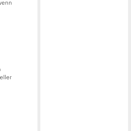
 wenn
n
eller