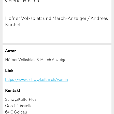
vielerlei Hinsicht.
Höfner Volksblatt und March-Anzeiger / Andreas
Knobel
Autor
Anzeige beanstanden
Anzeige weiterempfehlen
Höfner Volksblatt & March Anzeiger
Ihr Feedback wird sehr geschätzt!
Empfehlen Sie diese Anzeige an Freunde weiter.
Link
https://www.schwyzkultur.ch/verein
Allgemeines Feedback
Anzeige nicht mehr gültig
Kontakt
Anzeige unvollständig
SchwyzKulturPlus
Geschäftsstelle
6410 Goldau