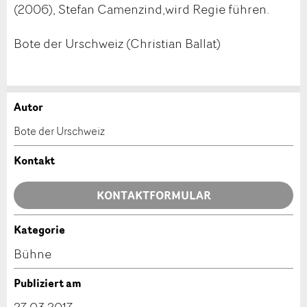
(2006), Stefan Camenzind,wird Regie führen.
Bote der Urschweiz (Christian Ballat)
Autor
Anzeige beanstanden
Anzeige weiterempfehlen
Bote der Urschweiz
Ihr Feedback wird sehr geschätzt!
Empfehlen Sie diese Anzeige an Freunde weiter.
Kontakt
Allgemeines Feedback
KONTAKTFORMULAR
Anzeige nicht mehr gültig
Anzeige unvollständig
Kategorie
Kontakt
Bühne
Verfassen Sie eine Nachricht für die Kontaktpersonen
Publiziert am
dieser Anzeige.