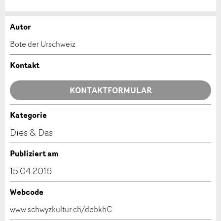
Autor
Anzeige beanstanden
Anzeige weiterempfehlen
Bote der Urschweiz
Ihr Feedback wird sehr geschätzt!
Empfehlen Sie diese Anzeige an Freunde weiter.
Kontakt
Allgemeines Feedback
KONTAKTFORMULAR
Anzeige nicht mehr gültig
Anzeige unvollständig
Kategorie
Kontakt
Dies & Das
Verfassen Sie eine Nachricht für die Kontaktpersonen
Publiziert am
dieser Anzeige.
15.04.2016
Webcode
* Eingabe erforderlich
www.schwyzkultur.ch/debkhC