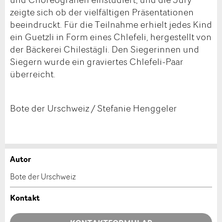
zeigte sich ob der vielfältigen Präsentationen
beeindruckt. Für die Teilnahme erhielt jedes Kind
ein Guetzli in Form eines Chlefeli, hergestellt von
der Bäckerei Chilestägli. Den Siegerinnen und
Siegern wurde ein graviertes Chlefeli-Paar
überreicht.
Bote der Urschweiz / Stefanie Henggeler
Autor
Anzeige beanstanden
Anzeige weiterempfehlen
Bote der Urschweiz
Ihr Feedback wird sehr geschätzt!
Empfehlen Sie diese Anzeige an Freunde weiter.
Kontakt