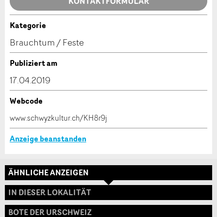
Allgemeines Feedback
KONTAKTFORMULAR
Anzeige nicht mehr gültig
Anzeige unvollständig
Kategorie
Kontakt
Brauchtum / Feste
Verfassen Sie eine Nachricht für die Kontaktpersonen
Publiziert am
dieser Anzeige.
17.04.2019
Webcode
* Eingabe erforderlich
www.schwyzkultur.ch/KH8r9j
ANZEIGE WEITEREMPFEHLEN
Anzeige beanstanden
Nachricht
Schliessen
ÄHNLICHE ANZEIGEN
Adresse
IN DIESER LOKALITÄT
BOTE DER URSCHWEIZ
* Eingabe erforderlich