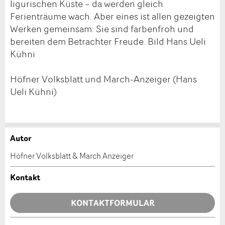
ligurischen Küste – da werden gleich
Ferienträume wach. Aber eines ist allen gezeigten
Werken gemeinsam: Sie sind farbenfroh und
bereiten dem Betrachter Freude. Bild Hans Ueli
Kühni
Höfner Volksblatt und March-Anzeiger (Hans
Ueli Kühni)
Autor
Anzeige beanstanden
Anzeige weiterempfehlen
Höfner Volksblatt & March Anzeiger
Ihr Feedback wird sehr geschätzt!
Empfehlen Sie diese Anzeige an Freunde weiter.
Kontakt
Allgemeines Feedback
KONTAKTFORMULAR
Anzeige nicht mehr gültig