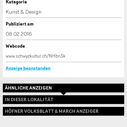
Anzeige unvollständig
Kategorie
Kontakt
Kunst & Design
Verfassen Sie eine Nachricht für die Kontaktpersonen
Publiziert am
dieser Anzeige.
08.02.2016
Webcode
* Eingabe erforderlich
www.schwyzkultur.ch/NHbnSk
ANZEIGE WEITEREMPFEHLEN
Anzeige beanstanden
Nachricht
Schliessen
ÄHNLICHE ANZEIGEN
Adresse
IN DIESER LOKALITÄT
HÖFNER VOLKSBLATT & MARCH ANZEIGER
* Eingabe erforderlich
Zur Qualitätssicherung wird eine Kopie der E-Mail