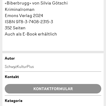
Biberbrugg
von Silvia Götschi
«
»
Kriminalroman
Emons Verlag 2024
ISBN 978-3-7408-2315-3
352 Seiten
Auch als E-Book erhältlich
Autor
Anzeige beanstanden
Anzeige weiterempfehlen
SchwyzKulturPlus
Ihr Feedback wird sehr geschätzt!
Empfehlen Sie diese Anzeige an Freunde weiter.
Kontakt
Allgemeines Feedback
KONTAKTFORMULAR
Anzeige nicht mehr gültig
Anzeige unvollständig
Kategorie