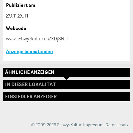
Verfassen Sie eine Nachricht für die Kontaktpersonen
Publiziert am
dieser Anzeige.
29.11.2011
Webcode
* Eingabe erforderlich
www.schwyzkultur.ch/XDjSNU
ANZEIGE WEITEREMPFEHLEN
Anzeige beanstanden
Nachricht
Schliessen
ÄHNLICHE ANZEIGEN
Adresse
IN DIESER LOKALITÄT
EINSIEDLER ANZEIGER
* Eingabe erforderlich
Zur Qualitätssicherung wird eine Kopie der E-Mail
an guidle übermittelt.
© 2009-2026 SchwyzKultur
,
Impressum
,
Datenschutz
NACHRICHT SENDEN