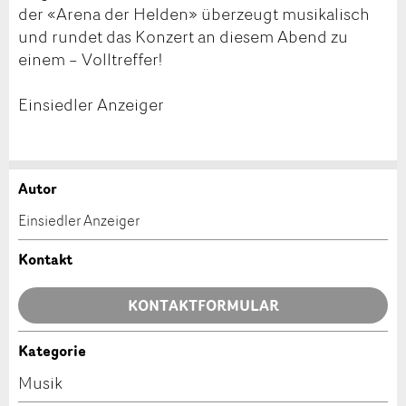
der «Arena der Helden» überzeugt musikalisch
und rundet das Konzert an diesem Abend zu
einem – Volltreffer!
Einsiedler Anzeiger
Autor
Anzeige beanstanden
Anzeige weiterempfehlen
Einsiedler Anzeiger
Ihr Feedback wird sehr geschätzt!
Empfehlen Sie diese Anzeige an Freunde weiter.
Kontakt
Allgemeines Feedback
KONTAKTFORMULAR
Anzeige nicht mehr gültig
Anzeige unvollständig
Kategorie
Kontakt
Musik