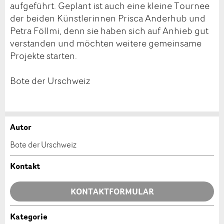
aufgeführt. Geplant ist auch eine kleine Tournee
der beiden Künstlerinnen Prisca Anderhub und
Petra Föllmi, denn sie haben sich auf Anhieb gut
verstanden und möchten weitere gemeinsame
Projekte starten.
Bote der Urschweiz
Autor
Anzeige beanstanden
Anzeige weiterempfehlen
Bote der Urschweiz
Ihr Feedback wird sehr geschätzt!
Empfehlen Sie diese Anzeige an Freunde weiter.
Kontakt
Allgemeines Feedback
KONTAKTFORMULAR
Anzeige nicht mehr gültig
Anzeige unvollständig
Kategorie