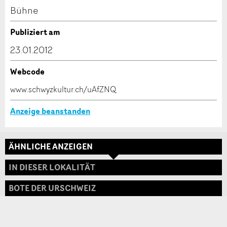
Kontakt
Bühne
Verfassen Sie eine Nachricht für die Kontaktpersonen
Publiziert am
dieser Anzeige.
23.01.2012
Webcode
* Eingabe erforderlich
www.schwyzkultur.ch/uAfZNQ
ANZEIGE WEITEREMPFEHLEN
Anzeige beanstanden
Nachricht
Schliessen
ÄHNLICHE ANZEIGEN
Adresse
IN DIESER LOKALITÄT
BOTE DER URSCHWEIZ
* Eingabe erforderlich
Zur Qualitätssicherung wird eine Kopie der E-Mail
an guidle übermittelt.