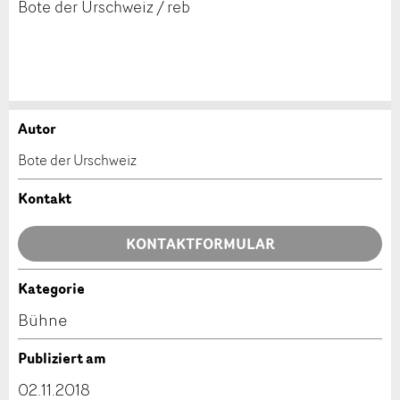
Bote der Urschweiz / reb
Autor
Anzeige beanstanden
Anzeige weiterempfehlen
Bote der Urschweiz
Ihr Feedback wird sehr geschätzt!
Empfehlen Sie diese Anzeige an Freunde weiter.
Kontakt
Allgemeines Feedback
KONTAKTFORMULAR
Anzeige nicht mehr gültig
Anzeige unvollständig
Kategorie
Kontakt
Bühne
Verfassen Sie eine Nachricht für die Kontaktpersonen
Publiziert am
dieser Anzeige.
02.11.2018