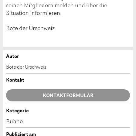
seinen Mitgliedern melden und über die
Situation informieren.
Bote der Urschweiz
Autor
Anzeige beanstanden
Anzeige weiterempfehlen
Bote der Urschweiz
Ihr Feedback wird sehr geschätzt!
Empfehlen Sie diese Anzeige an Freunde weiter.
Kontakt
Allgemeines Feedback
KONTAKTFORMULAR
Anzeige nicht mehr gültig
Anzeige unvollständig
Kategorie
Kontakt
Bühne
Verfassen Sie eine Nachricht für die Kontaktpersonen
Publiziert am