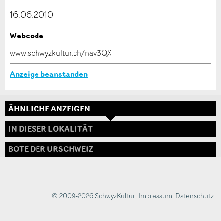
dieser Anzeige.
16.06.2010
Webcode
* Eingabe erforderlich
www.schwyzkultur.ch/nav3QX
ANZEIGE WEITEREMPFEHLEN
Anzeige beanstanden
Nachricht
Schliessen
ÄHNLICHE ANZEIGEN
Adresse
IN DIESER LOKALITÄT
BOTE DER URSCHWEIZ
* Eingabe erforderlich
Zur Qualitätssicherung wird eine Kopie der E-Mail
an guidle übermittelt.
© 2009-2026 SchwyzKultur
,
Impressum
,
Datenschutz
NACHRICHT SENDEN