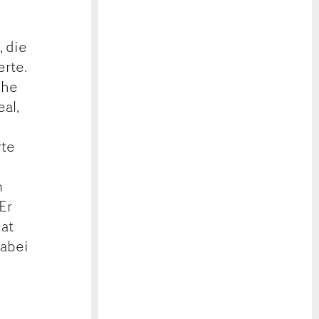
, die
rte.
che
eal,
rte
m
Er
hat
dabei