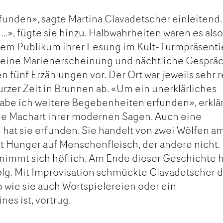
funden», sagte Martina Clavadetscher einleitend.
...», fügte sie hinzu. Halbwahrheiten waren es also
dem Publikum ihrer Lesung im Kult-Turmpräsentie
 eine Marienerscheinung und nächtliche Gesprä
 fünf Erzählungen vor. Der Ort war jeweils sehr r
 kurzer Zeit in Brunnen ab. «Um ein unerklärliches
abe ich weitere Begebenheiten erfunden», erklä
die Machart ihrer modernen Sagen. Auch eine
 hat sie erfunden. Sie handelt von zwei Wölfen a
t Hunger auf Menschenfleisch, der andere nicht. 
nimmt sich höflich. Am Ende dieser Geschichte 
folg. Mit Improvisation schmückte Clavadetscher 
o wie sie auch Wortspielereien oder ein
nes ist, vortrug.