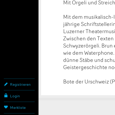
Mit Örgeli und Streic
Mit dem musikalisch-l
jährige Schriftstelle
Luzerner Theatermusik
Zwischen den Texten 
Schwyzerörgeli. Brun
wie dem Waterphone. 
dünne Stäbe und schu
Geistergeschichte noc
Bote der Urschweiz (P
Registrieren
Login
Merkliste