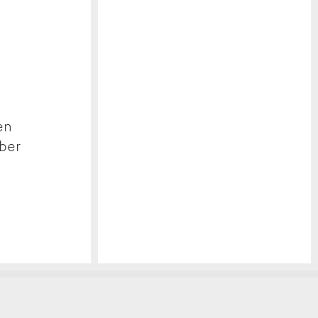
en
ber