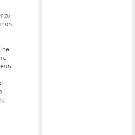
r zu
einen
eine
ere
neun
nd
b
n,