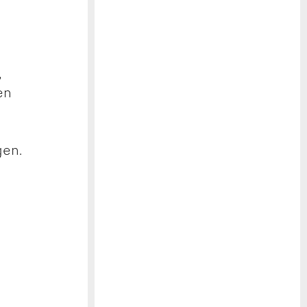
n
,
en
e
gen.