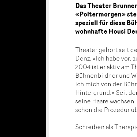
Das Theater Brunnen
«Poltermorgen» steh
speziell für diese B
wohnhafte Housi Denz
Theater gehört seit 
Denz. «Ich habe vor, 
2004 ist er aktiv am T
Bühnenbildner und Wer
ich mich von der Bühn
Hintergrund.» Seit de
seine Haare wachsen. 
schon die Prozedur üb
Schreiben als Therapi