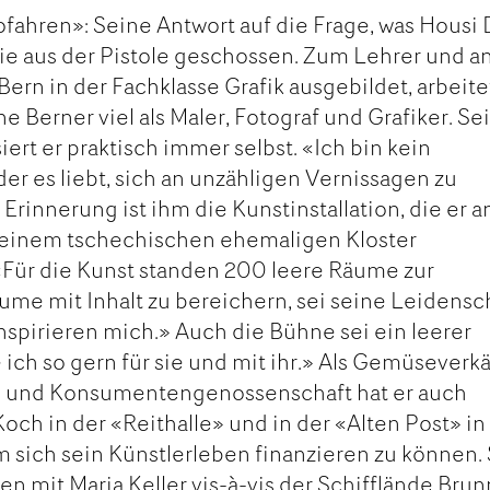
ahren»: Seine Antwort auf die Frage, was Housi
e aus der Pistole geschossen. Zum Lehrer und a
rn in der Fachklasse Grafik ausgebildet, arbeite
 Berner viel als Maler, Fotograf und Grafiker. Se
ert er praktisch immer selbst. «Ich bin kein
r es liebt, sich an unzähligen Vernissagen zu
Erinnerung ist ihm die Kunstinstallation, die er a
einem tschechischen ehemaligen Kloster
«Für die Kunst standen 200 leere Räume zur
me mit Inhalt zu bereichern, sei seine Leidensch
inspirieren mich.» Auch die Bühne sei ein leerer
ich so gern für sie und mit ihr.» Als Gemüseverk
- und Konsumentengenossenschaft hat er auch
 Koch in der «Reithalle» und in der «Alten Post» in
m sich sein Künstlerleben finanzieren zu können. 
n mit Maria Keller vis-à-vis der Schifflände Bru