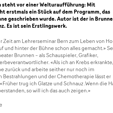
 steht vor einer Welturaufführung: Mit
t erstmals ein Stück auf dem Programm, das
ühne geschrieben wurde. Autor ist der in Brunn
. Es ist sein Erstlingswerk.
der Zeit am Lehrerseminar Bern zum Leben von Ho
auf und hinter der Bühne schon alles gemacht.» Se
heater Brunnen – als Schauspieler, Grafiker,
beverantwortlicher. «Als ich an Krebs erkrankte
e zurück und arbeite seither nur noch im
n Bestrahlungen und der Chemotherapie lässt er
«Früher trug ich Glatze und Schnauz .Wenn die H
erstanden, so will ich das auch zeigen.»
e