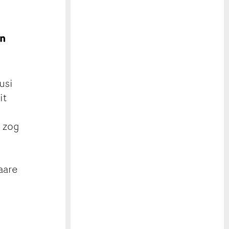
en
usi
it
, zog
aare