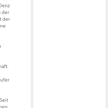
 Denz
n der
t der
ine
n
aft.
äufer
Seit
nnen