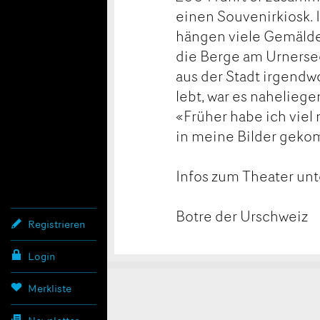
einen Souvenirkiosk.
hängen viele Gemälde,
die Berge am Urnersee
aus der Stadt irgendw
lebt, war es naheliege
«Früher habe ich viel 
in meine Bilder gek
Infos zum Theater un
Botre der Urschweiz
Registrieren
Login
Konta
Anzei
Anzei
Merkliste