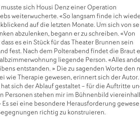
 musste sich Housi Denz einer Operation
rebs weiterwucherte. «So langsam finde ich wiede
ückblickend auf die letzten Monate. Um sich von s
anken abzulenken, begann er zu schreiben. «Von
, dass es ein Stück für das Theater Brunnen sein
tand fest. Nach dem Polterabend findet die Braut 
nhalbzimmerwohnung liegende Person. «Alles and
eibens entstanden. » Die zu sagenden Worte den 
ei wie Therapie gewesen, erinnert sich der Autor.
hat sich der Ablauf gestaltet – für die Auftritte u
n Personen stehen mir im Bühnenbild viereinhal
» Es sei eine besondere Herausforderung gewese
egegnungen richtig zu konstruieren.
n