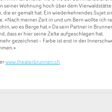
 In seiner Wohnung hoch über dem Vierwaldstätte
 die er gemalt hat. Ein wiederkehrendes Sujet si
. «Nach meiner Zeit in und um Bern wollte ich r
ohin, wo es Berge hat.» Da sein Partner in Brunne
nd, dass er hier seine Zelte aufgeschlagen hat.
mehr gezeichnet – Farbe ist erst in der Innerschw
ommen.»
ter
www.theaterbrunnen.ch
kt
ge
ge