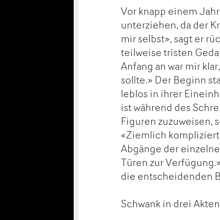
Vor knapp einem Jahr
unterziehen, da der K
mir selbst», sagt er r
teilweise tristen Ged
Anfang an war mir klar
sollte.» Der Beginn s
leblos in ihrer Einei
ist während des Schr
Figuren zuzuweisen, s
«Ziemlich kompliziert 
Abgänge der einzelne
Türen zur Verfügung.
die entscheidenden B
Schwank in drei Akte