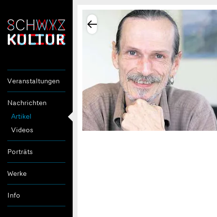
Veranstaltungen
Nachrichten
Artikel
Videos
Porträts
Werke
Info