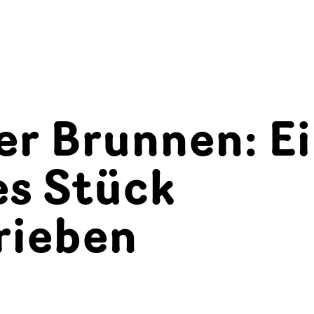
er Brunnen: E
es Stück
rieben