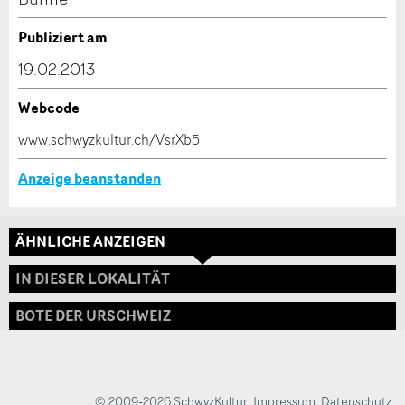
Verfassen Sie eine Nachricht für die Kontaktpersonen
Publiziert am
dieser Anzeige.
19.02.2013
Webcode
* Eingabe erforderlich
www.schwyzkultur.ch/VsrXb5
ANZEIGE WEITEREMPFEHLEN
Anzeige beanstanden
Nachricht
Schliessen
ÄHNLICHE ANZEIGEN
Adresse
IN DIESER LOKALITÄT
BOTE DER URSCHWEIZ
* Eingabe erforderlich
Zur Qualitätssicherung wird eine Kopie der E-Mail
an guidle übermittelt.
© 2009-2026 SchwyzKultur
,
Impressum
,
Datenschutz