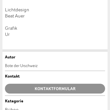
Lichtdesign
Beat Auer
Grafik
Ur
Autor
Anzeige beanstanden
Anzeige weiterempfehlen
Bote der Urschweiz
Ihr Feedback wird sehr geschätzt!
Empfehlen Sie diese Anzeige an Freunde weiter.
Kontakt
Allgemeines Feedback
KONTAKTFORMULAR
Anzeige nicht mehr gültig
Anzeige unvollständig
Kategorie
Kontakt
Bühne