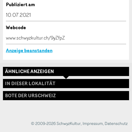
Verfassen Sie eine Nachricht für die Kontaktpersonen
Publiziert am
dieser Anzeige.
* Eingabe erforderlich
10.07.2021
ANZEIGE WEITEREMPFEHLEN
Webcode
Nachricht
Schliessen
www.schwyzkultur.ch/9yZfpZ
Anzeige beanstanden
ÄHNLICHE ANZEIGEN
* Eingabe erforderlich
Adresse
IN DIESER LOKALITÄT
Zur Qualitätssicherung wird eine Kopie der E-Mail
an guidle übermittelt.
BOTE DER URSCHWEIZ
NACHRICHT SENDEN
Schliessen
© 2009-2026 SchwyzKultur
,
Impressum
,
Datenschutz