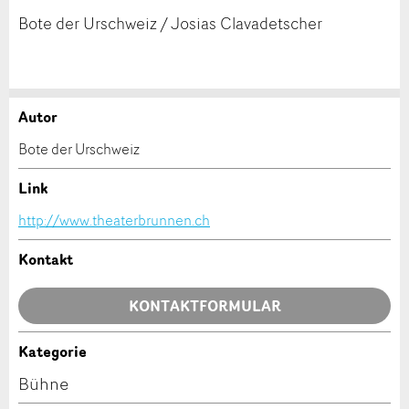
Bote der Urschweiz / Josias Clavadetscher
Autor
Anzeige beanstanden
Anzeige weiterempfehlen
Bote der Urschweiz
Ihr Feedback wird sehr geschätzt!
Empfehlen Sie diese Anzeige an Freunde weiter.
Link
http://www.theaterbrunnen.ch
Allgemeines Feedback
Anzeige nicht mehr gültig
Kontakt
Anzeige unvollständig
KONTAKTFORMULAR
Kategorie
Kontakt
Bühne