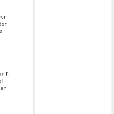
d
ssen
lden
s
n
m 11.
ei
gen