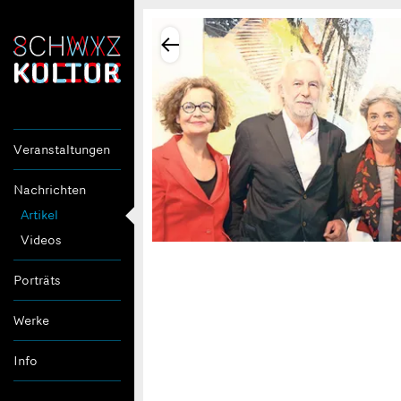
Veranstaltungen
Nachrichten
Artikel
Videos
Porträts
Werke
Info