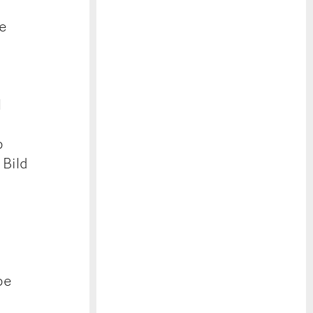
ge
l
b
 Bild
be