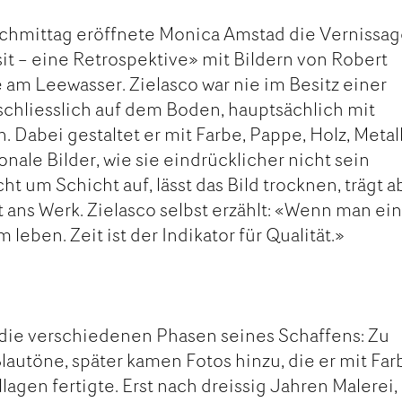
hmittag eröffnete Monica Amstad die Vernissa
sit – eine Retrospektive» mit Bildern von Robert
e am Leewasser. Zielasco war nie im Besitz einer
sschliesslich auf dem Boden, hauptsächlich mit
 Dabei gestaltet er mit Farbe, Pappe, Holz, Metal
nale Bilder, wie sie eindrücklicher nicht sein
ht um Schicht auf, lässt das Bild trocknen, trägt a
 ans Werk. Zielasco selbst erzählt: «Wenn man ein
leben. Zeit ist der Indikator für Qualität.»
 die verschiedenen Phasen seines Schaffens: Zu
autöne, später kamen Fotos hinzu, die er mit Far
lagen fertigte. Erst nach dreissig Jahren Malerei,