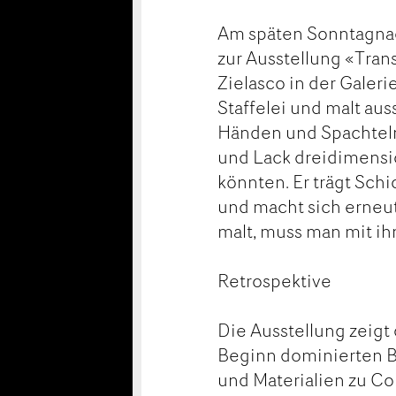
Am späten Sonntagnac
zur Ausstellung «Tran
Zielasco in der Galeri
Staffelei und malt au
Händen und Spachteln.
und Lack dreidimensio
könnten. Er trägt Schic
und macht sich erneut
malt, muss man mit ihm 
Retrospektive
Die Ausstellung zeigt
Beginn dominierten Bl
und Materialien zu Col