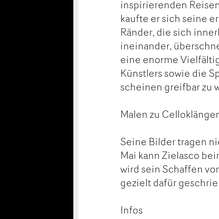
inspirierenden Reisen
kaufte er sich seine e
Ränder, die sich inner
ineinander, überschne
eine enorme Vielfält
Künstlers sowie die S
scheinen greifbar zu
Malen zu Celloklänge
Seine Bilder tragen nie
Mai kann Zielasco bei
wird sein Schaffen vo
gezielt dafür geschr
Infos