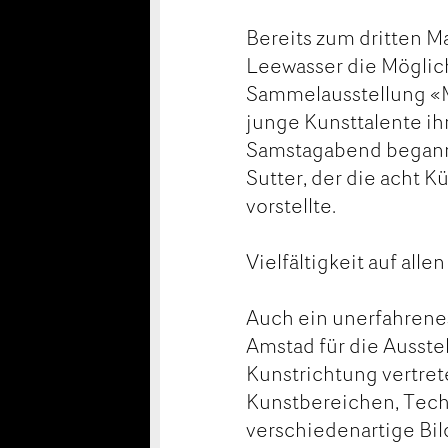
Bereits zum dritten M
Leewasser die Möglich
Sammelausstellung «M
junge Kunsttalente i
Samstagabend begann 
Sutter, der die acht 
vorstellte.
Vielfältigkeit auf all
Auch ein unerfahrenes
Amstad für die Ausstell
Kunstrichtung vertre
Kunstbereichen, Techn
verschiedenartige Bil