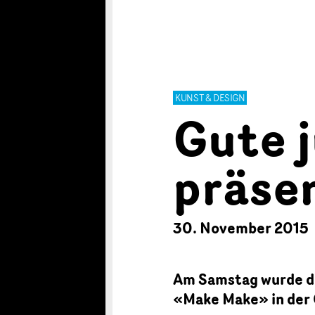
KUNST & DESIGN
Gute 
präse
30. November 2015
Am Samstag wurde di
«Make Make» in der 