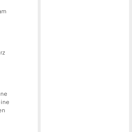
 am
rz
ine
eine
en