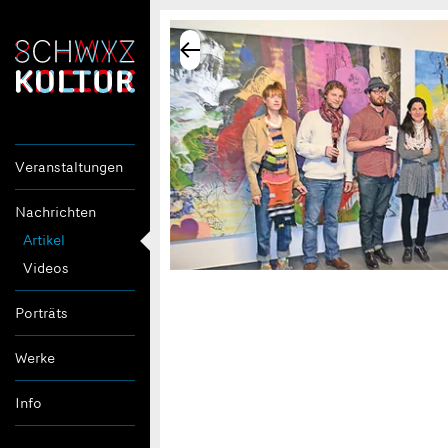
Veranstaltungen
Nachrichten
Artikel
Videos
Porträts
Werke
Info