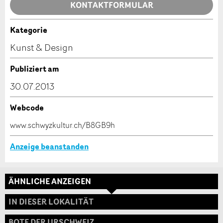
Allgemeines Feedback
KONTAKTFORMULAR
Anzeige nicht mehr gültig
Anzeige unvollständig
Kategorie
Kontakt
Kunst & Design
Verfassen Sie eine Nachricht für die Kontaktpersonen
Publiziert am
dieser Anzeige.
30.07.2013
Webcode
* Eingabe erforderlich
www.schwyzkultur.ch/B8GB9h
ANZEIGE WEITEREMPFEHLEN
Anzeige beanstanden
Nachricht
Schliessen
ÄHNLICHE ANZEIGEN
Adresse
IN DIESER LOKALITÄT
BOTE DER URSCHWEIZ