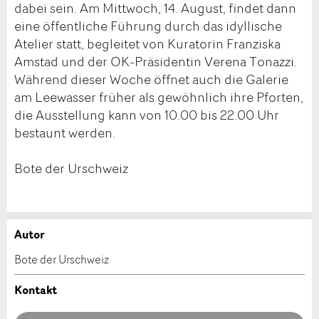
dabei sein. Am Mittwoch, 14. August, findet dann
eine öffentliche Führung durch das idyllische
Atelier statt, begleitet von Kuratorin Franziska
Amstad und der OK-Präsidentin Verena Tonazzi.
Während dieser Woche öffnet auch die Galerie
am Leewasser früher als gewöhnlich ihre Pforten,
die Ausstellung kann von 10.00 bis 22.00 Uhr
bestaunt werden.
Bote der Urschweiz
Autor
Anzeige beanstanden
Anzeige weiterempfehlen
Bote der Urschweiz
Ihr Feedback wird sehr geschätzt!
Empfehlen Sie diese Anzeige an Freunde weiter.
Kontakt