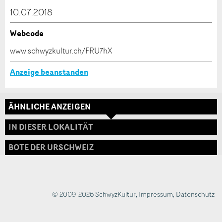
dieser Anzeige.
10.07.2018
Webcode
* Eingabe erforderlich
www.schwyzkultur.ch/FRU7hX
ANZEIGE WEITEREMPFEHLEN
Anzeige beanstanden
Nachricht
Schliessen
ÄHNLICHE ANZEIGEN
Adresse
IN DIESER LOKALITÄT
BOTE DER URSCHWEIZ
* Eingabe erforderlich
Zur Qualitätssicherung wird eine Kopie der E-Mail
an guidle übermittelt.
© 2009-2026 SchwyzKultur
,
Impressum
,
Datenschutz
NACHRICHT SENDEN