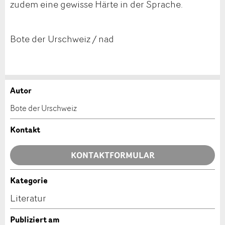
zudem eine gewisse Härte in der Sprache.
Bote der Urschweiz / nad
Autor
Anzeige beanstanden
Anzeige weiterempfehlen
Bote der Urschweiz
Ihr Feedback wird sehr geschätzt!
Empfehlen Sie diese Anzeige an Freunde weiter.
Kontakt
Allgemeines Feedback
KONTAKTFORMULAR
Anzeige nicht mehr gültig
Anzeige unvollständig
Kategorie
Kontakt
Literatur
Verfassen Sie eine Nachricht für die Kontaktpersonen
Publiziert am