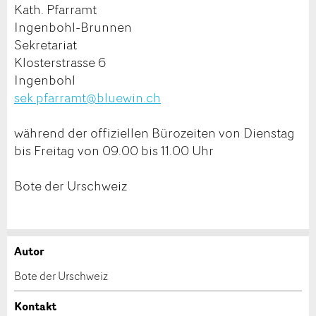
Kath. Pfarramt
Ingenbohl-Brunnen
Sekretariat
Klosterstrasse 6
Ingenbohl
sek.pfarramt@bluewin.ch
während der offiziellen Bürozeiten von Dienstag
bis Freitag von 09.00 bis 11.00 Uhr
Bote der Urschweiz
Autor
Anzeige beanstanden
Anzeige weiterempfehlen
Bote der Urschweiz
Ihr Feedback wird sehr geschätzt!
Empfehlen Sie diese Anzeige an Freunde weiter.
Kontakt