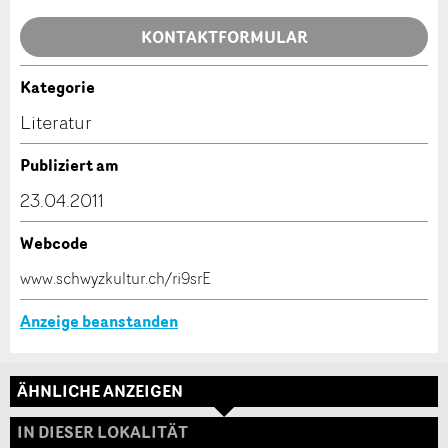
Allgemeines Feedback
KONTAKTFORMULAR
Anzeige nicht mehr gültig
Anzeige unvollständig
Kategorie
Kontakt
Literatur
Verfassen Sie eine Nachricht für die Kontaktpersonen
Publiziert am
dieser Anzeige.
23.04.2011
Webcode
* Eingabe erforderlich
www.schwyzkultur.ch/ri9srE
ANZEIGE WEITEREMPFEHLEN
Anzeige beanstanden
Nachricht
Schliessen
ÄHNLICHE ANZEIGEN
Adresse
IN DIESER LOKALITÄT