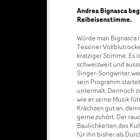
Andrea Bignasca bege
Reibeisenstimme.
Würde man Bignasca m
Tessiner Vollblutrock
kratziger Stimme. Es 
schweizweit und auss
Singer-Songwriter war
sein Programm starte
untermalt. Dennoch zog
wie er seine Musik füh
Krächzen gut an, denn
gerne zuhört. Der rauc
Baulichkeiten des Kul
für ihn bisher als Dur