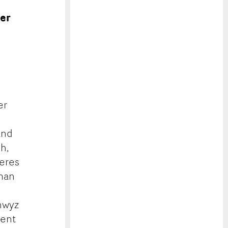
ner
h
er
e
and
h,
teres
 man
chwyz
ient