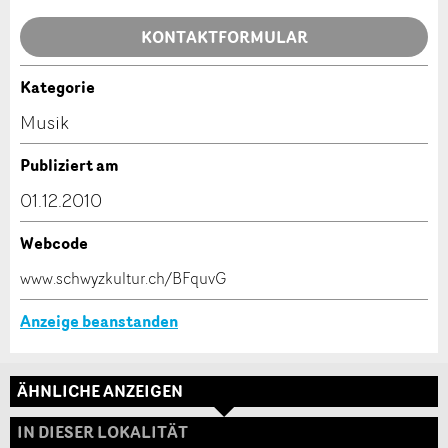
Allgemeines Feedback
KONTAKTFORMULAR
Anzeige nicht mehr gültig
Anzeige unvollständig
Kategorie
Kontakt
Musik
Verfassen Sie eine Nachricht für die Kontaktpersonen
Publiziert am
dieser Anzeige.
01.12.2010
Webcode
* Eingabe erforderlich
www.schwyzkultur.ch/BFquvG
ANZEIGE WEITEREMPFEHLEN
Anzeige beanstanden
Nachricht
Schliessen
ÄHNLICHE ANZEIGEN
Adresse
IN DIESER LOKALITÄT