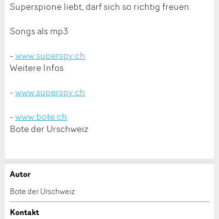
Superspione liebt, darf sich so richtig freuen.
Songs als mp3
-
www.superspy.ch
Weitere Infos
-
www.superspy.ch
-
www.bote.ch
Bote der Urschweiz
Autor
Anzeige beanstanden
Anzeige weiterempfehlen
Bote der Urschweiz
Ihr Feedback wird sehr geschätzt!
Empfehlen Sie diese Anzeige an Freunde weiter.
Kontakt