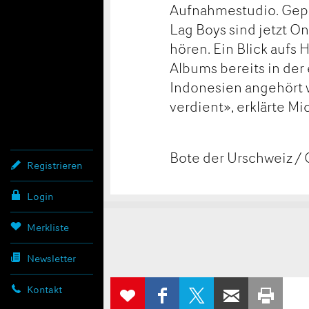
Aufnahmestudio. Gepre
Lag Boys sind jetzt O
hören. Ein Blick aufs
Albums bereits in der
Indonesien angehört 
verdient», erklärte Mi
Bote der Urschweiz / 
Registrieren
Login
Konta
Anzei
Anzei
Merkliste
Newsletter
beans
weite
AUF
AUF X
PER E-
ZUR
Kontakt
FACEBOOK
TEILEN
WEITEREMP
AUS
MERKLISTE