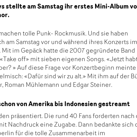
s stellte am Samstag ihr erstes Mini-Album vo
mor.
 machen tolle Punk- Rockmusik. Und sie haben
ch am Samstag vor und während ihres Konzerts i
. Mit im Gepäck hatte die 2007 gegründete Band 
Take off» mit sieben eigenen Songs. «Jetzt habt
ber? » Auf diese Frage vor Konzertbeginn meinte
lmisch: «Dafür sind wir zu alt.» Mit ihm auf der 
r, Roman Mühlemann und Edgar Steiner.
chon von Amerika bis Indonesien gestreamt
en präsentiert. Die rund 40 Fans forderten nac
it Nachdruck eine Zugabe. Dann bedankte sich 
rlin für die tolle Zusammenarbeit im