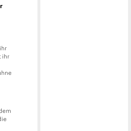
r
m
ihr
 ihr
Bühne
h dem
die