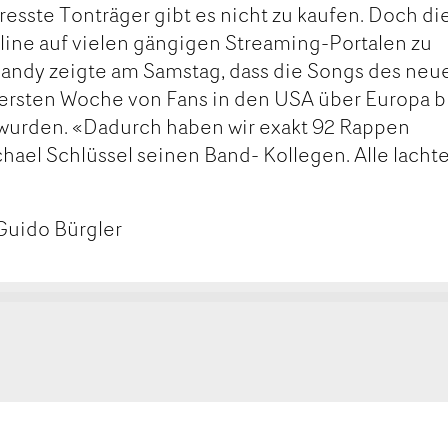
sste Tonträger gibt es nicht zu kaufen. Doch di
nline auf vielen gängigen Streaming-Portalen zu
 Handy zeigte am Samstag, dass die Songs des neu
 ersten Woche von Fans in den USA über Europa b
wurden. «Dadurch haben wir exakt 92 Rappen
chael Schlüssel seinen Band- Kollegen. Alle lacht
Guido Bürgler
kt
ge
ge
tanden
rempfehlen
MAIL
SEITE
FEHLEN
DRUCKEN