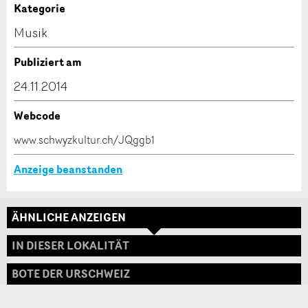
Anzeige unvollständig
Kategorie
Kontakt
Musik
Verfassen Sie eine Nachricht für die Kontaktpersonen
Publiziert am
dieser Anzeige.
24.11.2014
Webcode
* Eingabe erforderlich
www.schwyzkultur.ch/JQggb1
ANZEIGE WEITEREMPFEHLEN
Anzeige beanstanden
Nachricht
Schliessen
ÄHNLICHE ANZEIGEN
Adresse
IN DIESER LOKALITÄT
BOTE DER URSCHWEIZ
* Eingabe erforderlich
Zur Qualitätssicherung wird eine Kopie der E-Mail