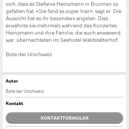
sich, dass es Stefanie Heinzmann in Brunnen so
gefallen hat. «Sie fand es super hier», sagt er. Die
Aussicht hat es ihr besonders angetan. Dies
erwähnte sie mehrmals während des Konzertes.
Heinzmann und ihre Familie, die auch anwesend
war, übernachteten im Seehotel Waldstätterhof.
Bote der Urschweiz
Autor
Anzeige beanstanden
Anzeige weiterempfehlen
Bote der Urschweiz
Ihr Feedback wird sehr geschätzt!
Empfehlen Sie diese Anzeige an Freunde weiter.
Kontakt
Allgemeines Feedback
KONTAKTFORMULAR
Anzeige nicht mehr gültig