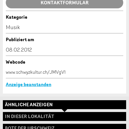
Allgemeines Feedback
KONTAKTFORMULAR
Anzeige nicht mehr gültig
Anzeige unvollständig
Kategorie
Kontakt
Musik
Verfassen Sie eine Nachricht für die Kontaktpersonen
Publiziert am
dieser Anzeige.
08.02.2012
Webcode
* Eingabe erforderlich
www.schwyzkultur.ch/JMVgV1
ANZEIGE WEITEREMPFEHLEN
Anzeige beanstanden
Nachricht
Schliessen
ÄHNLICHE ANZEIGEN
Adresse
IN DIESER LOKALITÄT
BOTE DER URSCHWEIZ