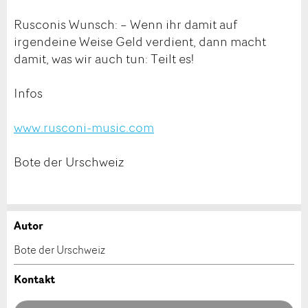
Rusconis Wunsch: – Wenn ihr damit auf
irgendeine Weise Geld verdient, dann macht
damit, was wir auch tun: Teilt es!
Infos
www.rusconi-music.com
Bote der Urschweiz
Autor
Anzeige beanstanden
Anzeige weiterempfehlen
Bote der Urschweiz
Ihr Feedback wird sehr geschätzt!
Empfehlen Sie diese Anzeige an Freunde weiter.
Kontakt