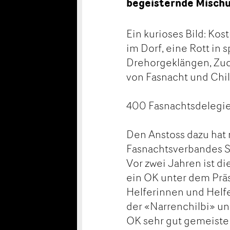
begeisternde Misch
Ein kurioses Bild: Ko
im Dorf, eine Rott in
Drehorgeklängen, Zu
von Fasnacht und Chil
400 Fasnachtsdelegie
Den Anstoss dazu hat
Fasnachtsverbandes S
Vor zwei Jahren ist d
ein OK unter dem Präs
Helferinnen und Helfe
der «Narrenchilbi» un
OK sehr gut gemeiste