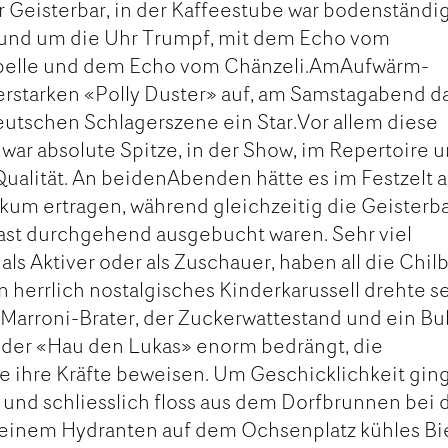
 Geisterbar, in der Kaffeestube war bodenständi
rund um die Uhr Trumpf, mit dem Echo vom
apelle und dem Echo vom Chänzeli.AmAufwärm-
erstarken «Polly Duster» auf, am Samstagabend d
eutschen Schlagerszene ein Star.Vor allem diese
ar absolute Spitze, in der Show, im Repertoire 
Qualität. An beidenAbenden hätte es im Festzelt 
um ertragen, während gleichzeitig die Geisterb
ast durchgehend ausgebucht waren. Sehr viel
s Aktiver oder als Zuschauer, haben all die Chilb
n herrlich nostalgisches Kinderkarussell drehte s
arroni-Brater, der Zuckerwattestand und ein Bul
 der «Hau den Lukas» enorm bedrängt, die
le ihre Kräfte beweisen. Um Geschicklichkeit gin
nd schliesslich floss aus dem Dorfbrunnen bei 
 einem Hydranten auf dem Ochsenplatz kühles Bie