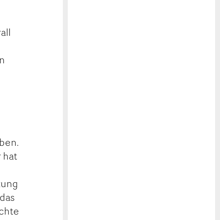
all
on
ben.
 hat
zung
 das
echte