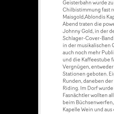
Geisterbahn wurde zur
Chilbistimmung fast 
Maisgold,Ablondis K
Abend traten die pow
Johnny Gold, in der d
Schlager-Cover-Band w
in der musikalischen 
auch noch mehr Publik
und die Kaffeestube f
Vergnügen, entweder al
Stationen geboten. Ei
Runden, daneben der M
Riding. Im Dorf wurde
Fasnächtler wollten al
beim Büchsenwerfen, u
Kapelle Wein und aus