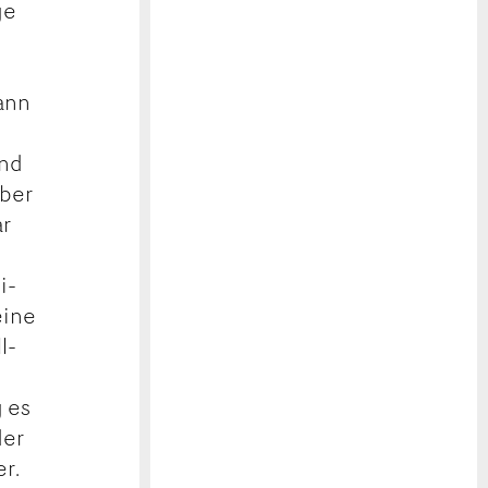
ge
ann
und
aber
ar
i-
eine
l-
g es
der
r.