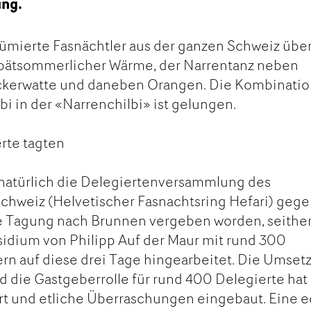
ung.
stümierte Fasnächtler aus der ganzen Schweiz über
 spätsommerlicher Wärme, der Narrentanz neben
ckerwatte und daneben Orangen. Die Kombinati
bi in der «Narrenchilbi» ist gelungen.
rte tagten
 natürlich die Delegiertenversammlung des
chweiz (Helvetischer Fasnachtsring Hefari) gege
ie Tagung nach Brunnen vergeben worden, seither
idium von Philipp Auf der Maur mit rund 300
rn auf diese drei Tage hingearbeitet. Die Umset
d die Gastgeberrolle für rund 400 Delegierte hat
rt und etliche Überraschungen eingebaut. Eine 