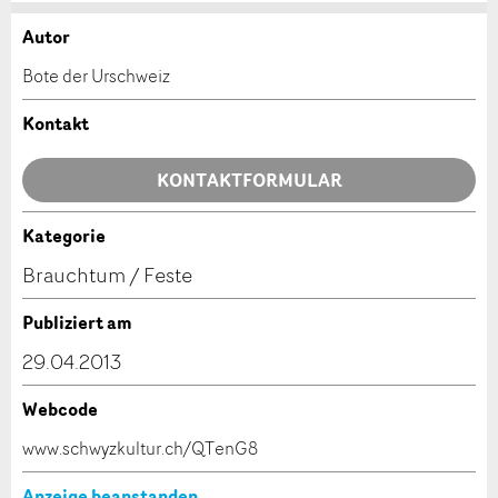
Autor
Anzeige beanstanden
Anzeige weiterempfehlen
Bote der Urschweiz
Ihr Feedback wird sehr geschätzt!
Empfehlen Sie diese Anzeige an Freunde weiter.
Kontakt
Allgemeines Feedback
KONTAKTFORMULAR
Anzeige nicht mehr gültig
Anzeige unvollständig
Kategorie
Kontakt
Brauchtum / Feste
Verfassen Sie eine Nachricht für die Kontaktpersonen
Publiziert am
dieser Anzeige.
29.04.2013
Webcode
* Eingabe erforderlich
www.schwyzkultur.ch/QTenG8
ANZEIGE WEITEREMPFEHLEN
Anzeige beanstanden