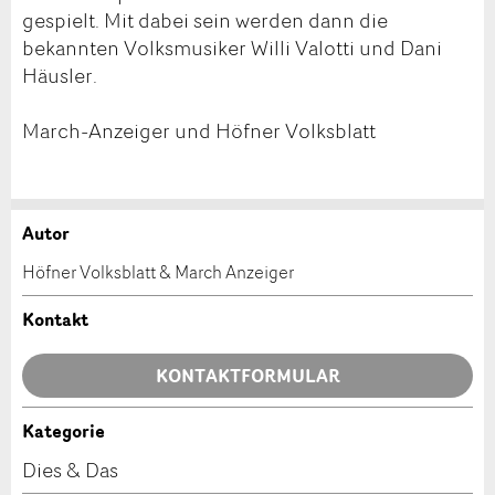
gespielt. Mit dabei sein werden dann die
bekannten Volksmusiker Willi Valotti und Dani
Häusler.
March-Anzeiger und Höfner Volksblatt
Autor
Anzeige beanstanden
Anzeige weiterempfehlen
Höfner Volksblatt & March Anzeiger
Ihr Feedback wird sehr geschätzt!
Empfehlen Sie diese Anzeige an Freunde weiter.
Kontakt
Allgemeines Feedback
KONTAKTFORMULAR
Anzeige nicht mehr gültig
Anzeige unvollständig
Kategorie
Kontakt
Dies & Das