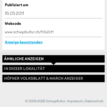
Verfassen Sie eine Nachricht für die Kontaktpersonen
Publiziert am
dieser Anzeige.
16.05.2011
Webcode
* Eingabe erforderlich
www.schwyzkultur.ch/h5s2cH
ANZEIGE WEITEREMPFEHLEN
Anzeige beanstanden
Nachricht
Schliessen
ÄHNLICHE ANZEIGEN
Adresse
IN DIESER LOKALITÄT
HÖFNER VOLKSBLATT & MARCH ANZEIGER
* Eingabe erforderlich
Zur Qualitätssicherung wird eine Kopie der E-Mail
an guidle übermittelt.
© 2009-2026 SchwyzKultur
,
Impressum
,
Datenschutz
NACHRICHT SENDEN