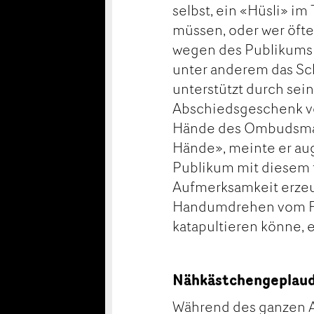
selbst, ein «Hüsli» i
müssen, oder wer öfte
wegen des Publikumsli
unter anderem das Sch
unterstützt durch sei
Abschiedsgeschenk vo
Hände des Ombudsmann
Hände», meinte er aug
Publikum mit diesem 
Aufmerksamkeit erzeu
Handumdrehen vom F
katapultieren könne, 
Nähkästchengeplaude
Während des ganzen A