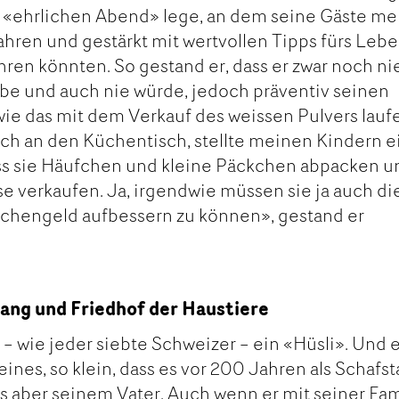
n «ehrlichen Abend» lege, an dem seine Gäste me
ahren und gestärkt mit wertvollen Tipps fürs Leb
ren könnten. So gestand er, dass er zwar noch ni
 und auch nie würde, jedoch präventiv seinen
wie das mit dem Verkauf des weissen Pulvers laufe
ach an den Küchentisch, stellte meinen Kindern e
ess sie Häufchen und kleine Päckchen abpacken u
se verkaufen. Ja, irgendwie müssen sie ja auch di
schengeld aufbessern zu können», gestand er
ang und Friedhof der Haustiere
h – wie jeder siebte Schweizer – ein «Hüsli». Und e
eines, so klein, dass es vor 200 Jahren als Schafsta
s aber seinem Vater. Auch wenn er mit seiner Fam