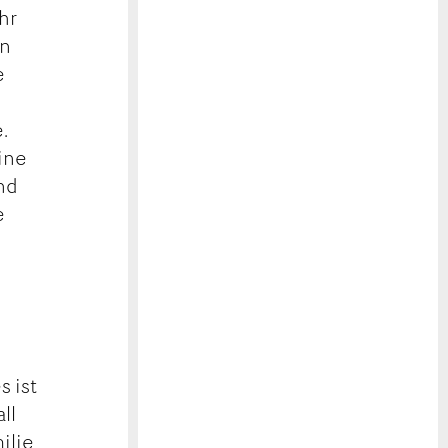
hr
en
e
.
ine
nd
e
s ist
ll
ilie