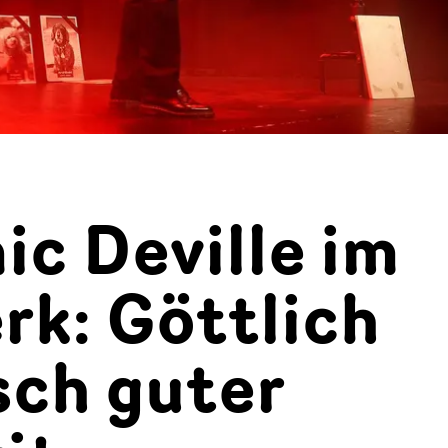
c Deville im
rk: Göttlich
sch guter