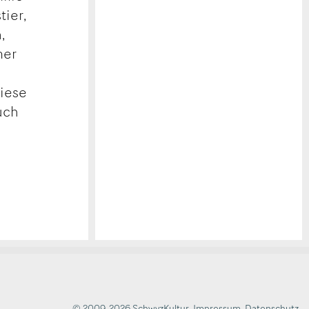
tier,
,
mer
diese
uch
© 2009-2026 SchwyzKultur
,
Impressum
,
Datenschutz