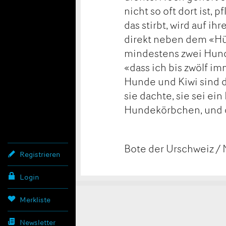
nicht so oft dort ist, 
das stirbt, wird auf i
direkt neben dem «Hüs
mindestens zwei Hunde
«dass ich bis zwölf i
Hunde und Kiwi sind d
sie dachte, sie sei ein
Hundekörbchen, und d
Bote der Urschweiz / 
Registrieren
Login
Konta
Anzei
Anzei
Merkliste
Newsletter