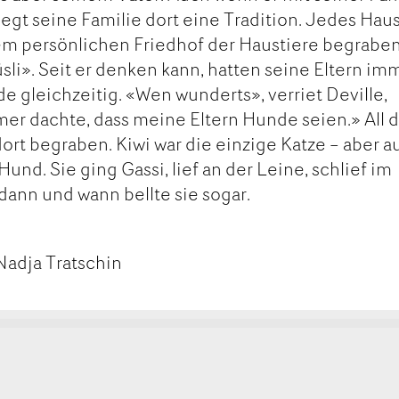
pflegt seine Familie dort eine Tradition. Jedes Haus
hrem persönlichen Friedhof der Haustiere begraben
li». Seit er denken kann, hatten seine Eltern im
 gleichzeitig. «Wen wunderts», verriet Deville,
mmer dachte, dass meine Eltern Hunde seien.» All 
ort begraben. Kiwi war die einzige Katze – aber a
 Hund. Sie ging Gassi, lief an der Leine, schlief im
ann und wann bellte sie sogar.
Nadja Tratschin
kt
ge
ge