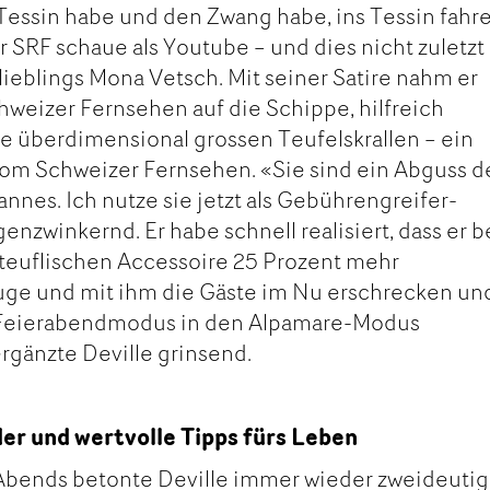
m Tessin habe und den Zwang habe, ins Tessin fahr
r SRF schaue als Youtube – und dies nicht zuletzt
eblings Mona Vetsch. Mit seiner Satire nahm er
weizer Fernsehen auf die Schippe, hilfreich
ne überdimensional grossen Teufelskrallen – ein
m Schweizer Fernsehen. «Sie sind ein Abguss d
es. Ich nutze sie jetzt als Gebührengreifer-
enzwinkernd. Er habe schnell realisiert, dass er 
teuflischen Accessoire 25 Prozent mehr
ge und mit ihm die Gäste im Nu erschrecken un
eierabendmodus in den Alpamare-Modus
ergänzte Deville grinsend.
r und wertvolle Tipps fürs Leben
bends betonte Deville immer wieder zweideutig