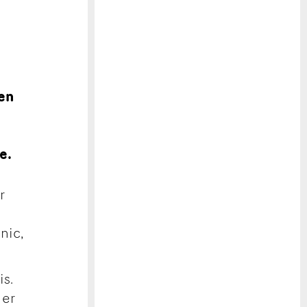
uen
e.
r
nic,
s.
 er