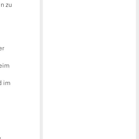
en zu
er
beim
d im
,