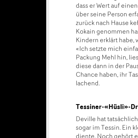
dass er Wert auf eine
über seine Person erf
zurück nach Hause keh
Kokain genommen habe
Kindern erklärt habe, 
«Ich setzte mich einf
Packung Mehl hin, li
diese dann in der Pau
Chance haben, ihr Ta
lachend.
Tessiner-«Hüsli»-Dr
Deville hat tatsächlic
sogar im Tessin. Ein kl
diente. Noch gehört e