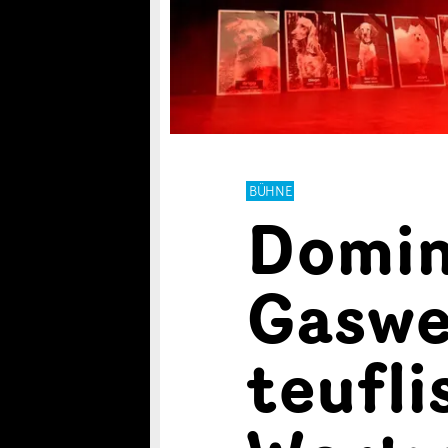
BÜHNE
Domini
Gaswe
teufli