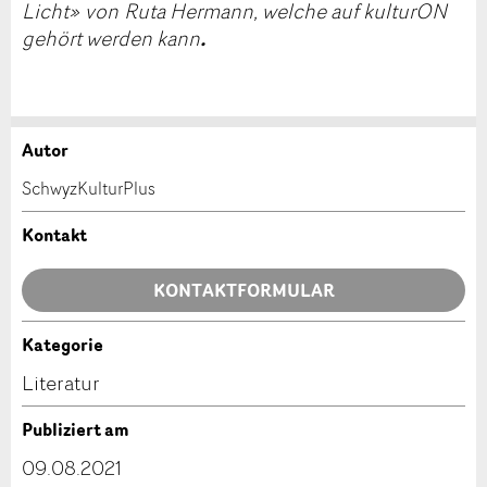
Licht» von Ruta Hermann, welche auf kulturON
.
gehört werden kann
Autor
Anzeige beanstanden
Anzeige weiterempfehlen
SchwyzKulturPlus
Ihr Feedback wird sehr geschätzt!
Empfehlen Sie diese Anzeige an Freunde weiter.
Kontakt
Allgemeines Feedback
KONTAKTFORMULAR
Anzeige nicht mehr gültig
Anzeige unvollständig
Kategorie
Kontakt
Literatur
Verfassen Sie eine Nachricht für die Kontaktpersonen
Publiziert am
dieser Anzeige.
09.08.2021