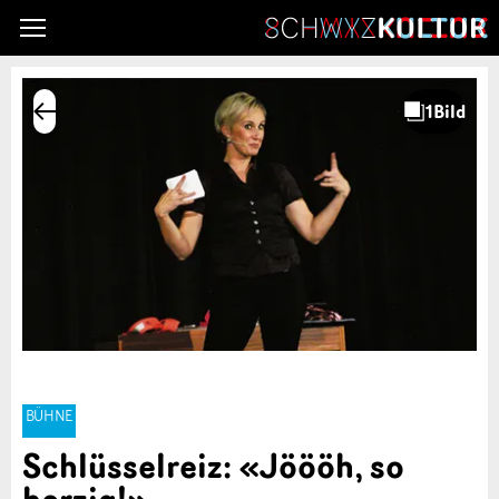
BÜHNE
Schlüsselreiz: «Jöööh, so
herzig!»