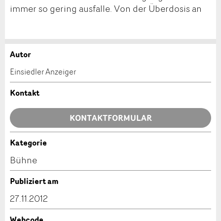
immer so gering ausfalle. Von der Überdosis an
Autor
Anzeige beanstanden
Anzeige weiterempfehlen
Einsiedler Anzeiger
Ihr Feedback wird sehr geschätzt!
Empfehlen Sie diese Anzeige an Freunde weiter.
Kontakt
Allgemeines Feedback
KONTAKTFORMULAR
Anzeige nicht mehr gültig
Anzeige unvollständig
Kategorie
Kontakt
Bühne
Verfassen Sie eine Nachricht für die Kontaktpersonen
Publiziert am
dieser Anzeige.
27.11.2012
Webcode