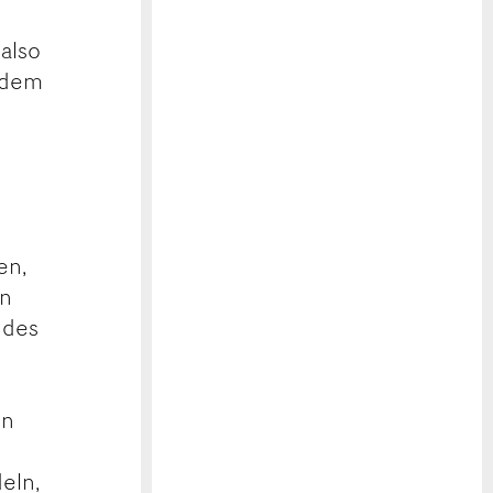
also
Zudem
n
en,
in
 des
en
deln,