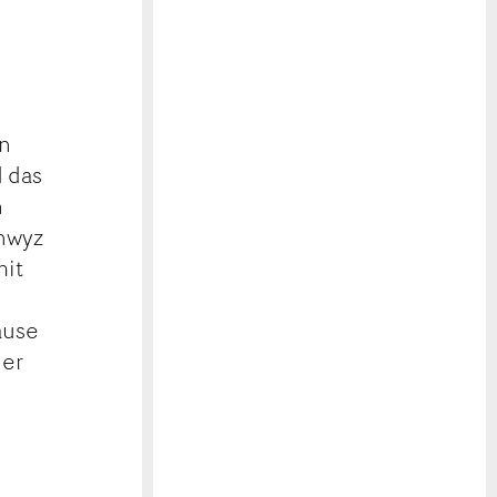
in
 das
n
chwyz
mit
äuse
her