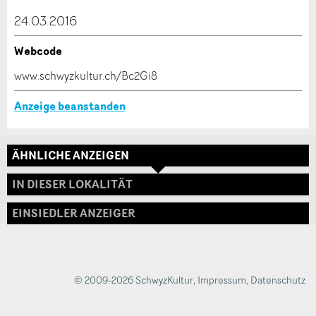
dieser Anzeige.
24.03.2016
Webcode
* Eingabe erforderlich
www.schwyzkultur.ch/Bc2Gi8
ANZEIGE WEITEREMPFEHLEN
Anzeige beanstanden
Nachricht
Schliessen
ÄHNLICHE ANZEIGEN
Adresse
IN DIESER LOKALITÄT
EINSIEDLER ANZEIGER
* Eingabe erforderlich
Zur Qualitätssicherung wird eine Kopie der E-Mail
an guidle übermittelt.
© 2009-2026 SchwyzKultur
,
Impressum
,
Datenschutz
NACHRICHT SENDEN