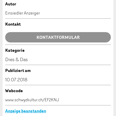
Autor
Anzeige beanstanden
Anzeige weiterempfehlen
Einsiedler Anzeiger
Ihr Feedback wird sehr geschätzt!
Empfehlen Sie diese Anzeige an Freunde weiter.
Kontakt
Allgemeines Feedback
KONTAKTFORMULAR
Anzeige nicht mehr gültig
Anzeige unvollständig
Kategorie
Kontakt
Dies & Das
Verfassen Sie eine Nachricht für die Kontaktpersonen
Publiziert am
dieser Anzeige.
10.07.2018
Webcode
* Eingabe erforderlich
www.schwyzkultur.ch/EF2KNJ
ANZEIGE WEITEREMPFEHLEN
Anzeige beanstanden