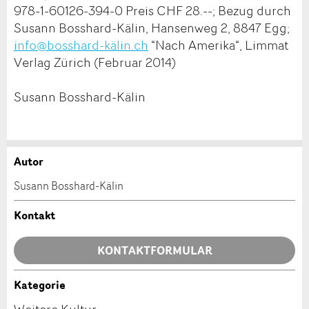
978-1-60126-394-0 Preis CHF 28.--; Bezug durch
Susann Bosshard-Kälin, Hansenweg 2, 8847 Egg;
info@bosshard-kälin.ch
“Nach Amerika“, Limmat
Verlag Zürich (Februar 2014)
Susann Bosshard-Kälin
Autor
Anzeige beanstanden
Anzeige weiterempfehlen
Susann Bosshard-Kälin
Ihr Feedback wird sehr geschätzt!
Empfehlen Sie diese Anzeige an Freunde weiter.
Kontakt
Allgemeines Feedback
KONTAKTFORMULAR
Anzeige nicht mehr gültig
Anzeige unvollständig
Kategorie
Kontakt
Weitere Kultur